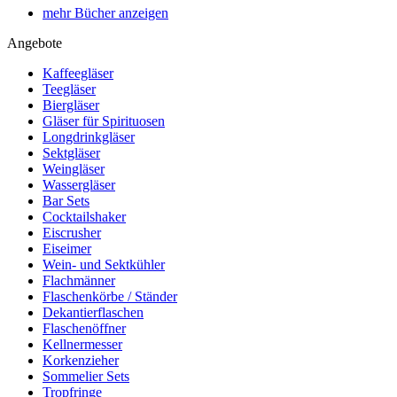
mehr Bücher anzeigen
Angebote
Kaffeegläser
Teegläser
Biergläser
Gläser für Spirituosen
Longdrinkgläser
Sektgläser
Weingläser
Wassergläser
Bar Sets
Cocktailshaker
Eiscrusher
Eiseimer
Wein- und Sektkühler
Flachmänner
Flaschenkörbe / Ständer
Dekantierflaschen
Flaschenöffner
Kellnermesser
Korkenzieher
Sommelier Sets
Tropfringe