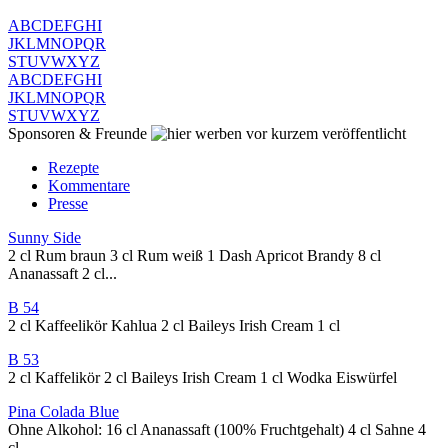
A
B
C
D
E
F
G
H
I
J
K
L
M
N
O
P
Q
R
S
T
U
V
W
X
Y
Z
A
B
C
D
E
F
G
H
I
J
K
L
M
N
O
P
Q
R
S
T
U
V
W
X
Y
Z
Sponsoren & Freunde
vor kurzem veröffentlicht
Rezepte
Kommentare
Presse
Sunny Side
2 cl Rum braun 3 cl Rum weiß 1 Dash Apricot Brandy 8 cl
Ananassaft 2 cl...
B 54
2 cl Kaffeelikör Kahlua 2 cl Baileys Irish Cream 1 cl
B 53
2 cl Kaffelikör 2 cl Baileys Irish Cream 1 cl Wodka Eiswürfel
Pina Colada Blue
Ohne Alkohol: 16 cl Ananassaft (100% Fruchtgehalt) 4 cl Sahne 4
cl...