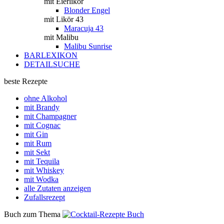
mit Eierlikör
Blonder Engel
mit Likör 43
Maracuja 43
mit Malibu
Malibu Sunrise
BARLEXIKON
DETAILSUCHE
beste Rezepte
ohne Alkohol
mit Brandy
mit Champagner
mit Cognac
mit Gin
mit Rum
mit Sekt
mit Tequila
mit Whiskey
mit Wodka
alle Zutaten anzeigen
Zufallsrezept
Buch zum Thema