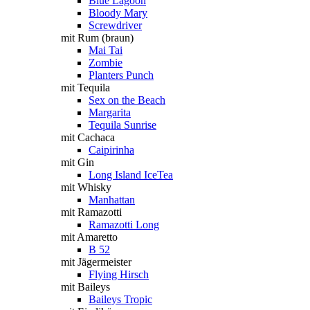
Blue Lagoon
Bloody Mary
Screwdriver
mit Rum (braun)
Mai Tai
Zombie
Planters Punch
mit Tequila
Sex on the Beach
Margarita
Tequila Sunrise
mit Cachaca
Caipirinha
mit Gin
Long Island IceTea
mit Whisky
Manhattan
mit Ramazotti
Ramazotti Long
mit Amaretto
B 52
mit Jägermeister
Flying Hirsch
mit Baileys
Baileys Tropic