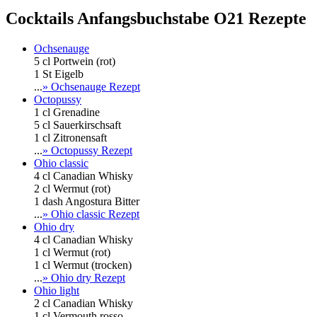
Cocktails Anfangsbuchstabe O
21 Rezepte
Ochsenauge
5 cl Portwein (rot)
1 St Eigelb
...
» Ochsenauge Rezept
Octopussy
1 cl Grenadine
5 cl Sauerkirschsaft
1 cl Zitronensaft
...
» Octopussy Rezept
Ohio classic
4 cl Canadian Whisky
2 cl Wermut (rot)
1 dash Angostura Bitter
...
» Ohio classic Rezept
Ohio dry
4 cl Canadian Whisky
1 cl Wermut (rot)
1 cl Wermut (trocken)
...
» Ohio dry Rezept
Ohio light
2 cl Canadian Whisky
1 cl Vermouth rosso