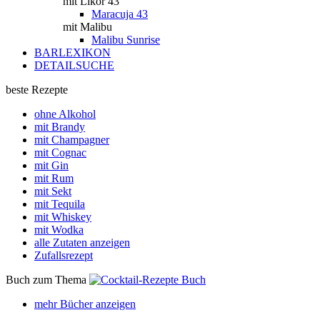
mit Likör 43
Maracuja 43
mit Malibu
Malibu Sunrise
BARLEXIKON
DETAILSUCHE
beste Rezepte
ohne Alkohol
mit Brandy
mit Champagner
mit Cognac
mit Gin
mit Rum
mit Sekt
mit Tequila
mit Whiskey
mit Wodka
alle Zutaten anzeigen
Zufallsrezept
Buch zum Thema
mehr Bücher anzeigen