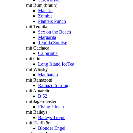
mit Rum (braun)
Mai Tai
Zombie
Planters Punch
mit Tequila
Sex on the Beach
Margarita
Tequila Sunrise
mit Cachaca
Caipirinha
mit Gin
Long Island IceTea
mit Whisky
Manhattan
mit Ramazotti
Ramazotti Long
mit Amaretto
B 52
mit Jägermeister
Flying Hirsch
mit Baileys
Baileys Tropic
mit Eierlikör
Blonder Engel