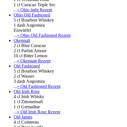
1 cl Curacao Triple Sec
...
» Ohio light Rezept
Ohio Old Fashioned
5 cl Bourbon Whiskey
1 dash Angostura
Eiswürfel
...
» Ohio Old Fashioned Rezept
Okennatt
2 cl Blue Curacao
2 cl Parfait Amour
10 cl Bitter Lemon
...
» Okennatt Rezept
Old Fashioned
5 cl Bourbon Whiskey
2 cl Wasser
3 dash Angostura
...
» Old Fashioned Rezept
Old Irish Rose
4 cl Irish Whisky
1 cl Zitronensaft
1 cl Grenadine
...
» Old Irish Rose Rezept
Old James
4 cl Cointreau