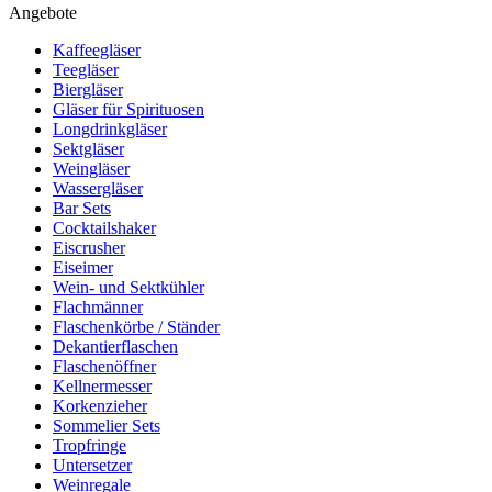
Angebote
Kaffeegläser
Teegläser
Biergläser
Gläser für Spirituosen
Longdrinkgläser
Sektgläser
Weingläser
Wassergläser
Bar Sets
Cocktailshaker
Eiscrusher
Eiseimer
Wein- und Sektkühler
Flachmänner
Flaschenkörbe / Ständer
Dekantierflaschen
Flaschenöffner
Kellnermesser
Korkenzieher
Sommelier Sets
Tropfringe
Untersetzer
Weinregale