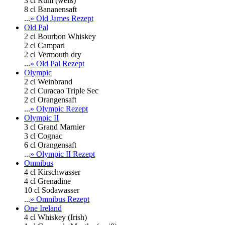
3 cl Rum (weiß)
8 cl Bananensaft
...
» Old James Rezept
Old Pal
2 cl Bourbon Whiskey
2 cl Campari
2 cl Vermouth dry
...
» Old Pal Rezept
Olympic
2 cl Weinbrand
2 cl Curacao Triple Sec
2 cl Orangensaft
...
» Olympic Rezept
Olympic II
3 cl Grand Marnier
3 cl Cognac
6 cl Orangensaft
...
» Olympic II Rezept
Omnibus
4 cl Kirschwasser
4 cl Grenadine
10 cl Sodawasser
...
» Omnibus Rezept
One Ireland
4 cl Whiskey (Irish)