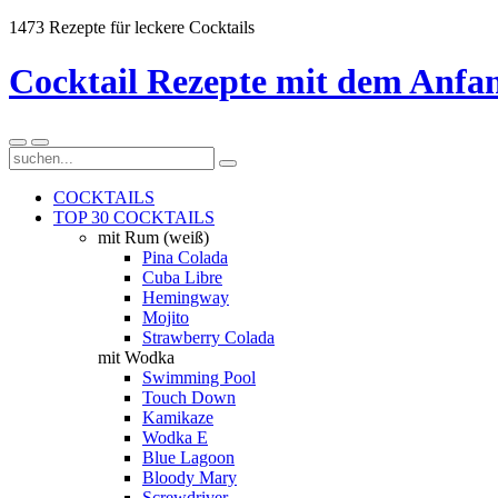
1473 Rezepte für leckere Cocktails
Cocktail Rezepte mit dem Anfa
COCKTAILS
TOP 30 COCKTAILS
mit Rum (weiß)
Pina Colada
Cuba Libre
Hemingway
Mojito
Strawberry Colada
mit Wodka
Swimming Pool
Touch Down
Kamikaze
Wodka E
Blue Lagoon
Bloody Mary
Screwdriver