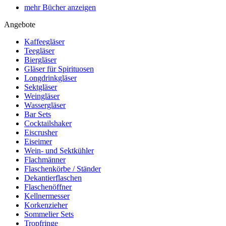
mehr Bücher anzeigen
Angebote
Kaffeegläser
Teegläser
Biergläser
Gläser für Spirituosen
Longdrinkgläser
Sektgläser
Weingläser
Wassergläser
Bar Sets
Cocktailshaker
Eiscrusher
Eiseimer
Wein- und Sektkühler
Flachmänner
Flaschenkörbe / Ständer
Dekantierflaschen
Flaschenöffner
Kellnermesser
Korkenzieher
Sommelier Sets
Tropfringe