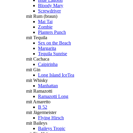
Blue Lagoon
Bloody Mary
Screwdriver
mit Rum (braun)
Mai Tai
Zombie
Planters Punch
mit Tequila
Sex on the Beach
Margarita
Tequila Sunrise
mit Cachaca
Caipirinha
mit Gin
Long Island IceTea
mit Whisky
Manhattan
mit Ramazotti
Ramazotti Long
mit Amaretto
B 52
mit Jägermeister
Flying Hirsch
mit Baileys
Baileys Tropic