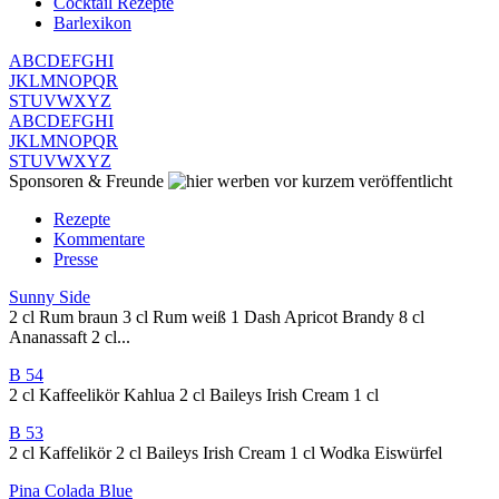
Cocktail Rezepte
Barlexikon
A
B
C
D
E
F
G
H
I
J
K
L
M
N
O
P
Q
R
S
T
U
V
W
X
Y
Z
A
B
C
D
E
F
G
H
I
J
K
L
M
N
O
P
Q
R
S
T
U
V
W
X
Y
Z
Sponsoren & Freunde
vor kurzem veröffentlicht
Rezepte
Kommentare
Presse
Sunny Side
2 cl Rum braun 3 cl Rum weiß 1 Dash Apricot Brandy 8 cl
Ananassaft 2 cl...
B 54
2 cl Kaffeelikör Kahlua 2 cl Baileys Irish Cream 1 cl
B 53
2 cl Kaffelikör 2 cl Baileys Irish Cream 1 cl Wodka Eiswürfel
Pina Colada Blue