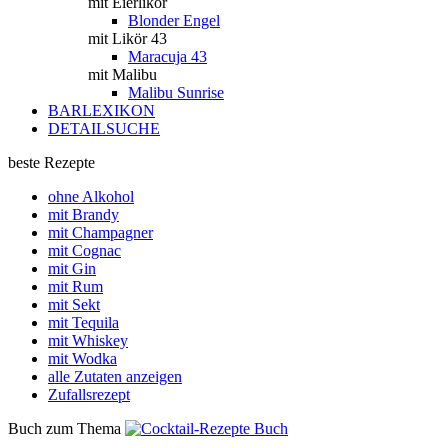
mit Eierlikör
Blonder Engel
mit Likör 43
Maracuja 43
mit Malibu
Malibu Sunrise
BARLEXIKON
DETAILSUCHE
beste Rezepte
ohne Alkohol
mit Brandy
mit Champagner
mit Cognac
mit Gin
mit Rum
mit Sekt
mit Tequila
mit Whiskey
mit Wodka
alle Zutaten anzeigen
Zufallsrezept
Buch zum Thema