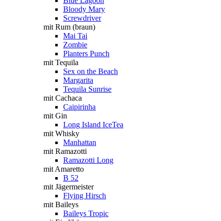
Blue Lagoon
Bloody Mary
Screwdriver
mit Rum (braun)
Mai Tai
Zombie
Planters Punch
mit Tequila
Sex on the Beach
Margarita
Tequila Sunrise
mit Cachaca
Caipirinha
mit Gin
Long Island IceTea
mit Whisky
Manhattan
mit Ramazotti
Ramazotti Long
mit Amaretto
B 52
mit Jägermeister
Flying Hirsch
mit Baileys
Baileys Tropic