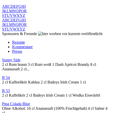
A
B
C
D
E
F
G
H
I
J
K
L
M
N
O
P
Q
R
S
T
U
V
W
X
Y
Z
A
B
C
D
E
F
G
H
I
J
K
L
M
N
O
P
Q
R
S
T
U
V
W
X
Y
Z
Sponsoren & Freunde
vor kurzem veröffentlicht
Rezepte
Kommentare
Presse
Sunny Side
2 cl Rum braun 3 cl Rum weiß 1 Dash Apricot Brandy 8 cl
Ananassaft 2 cl...
B 54
2 cl Kaffeelikör Kahlua 2 cl Baileys Irish Cream 1 cl
B 53
2 cl Kaffelikör 2 cl Baileys Irish Cream 1 cl Wodka Eiswürfel
Pina Colada Blue
Ohne Alkohol: 16 cl Ananassaft (100% Fruchtgehalt) 4 cl Sahne 4
cl...