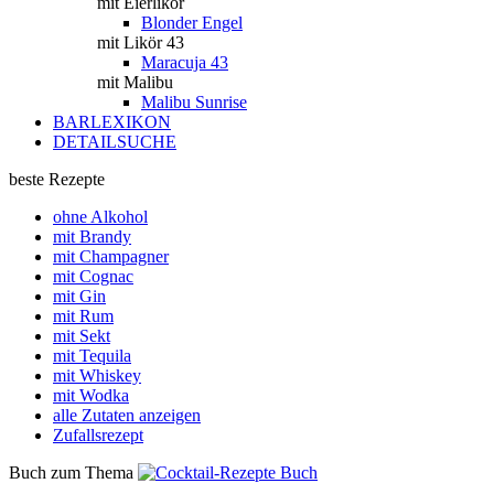
mit Eierlikör
Blonder Engel
mit Likör 43
Maracuja 43
mit Malibu
Malibu Sunrise
BARLEXIKON
DETAILSUCHE
beste Rezepte
ohne Alkohol
mit Brandy
mit Champagner
mit Cognac
mit Gin
mit Rum
mit Sekt
mit Tequila
mit Whiskey
mit Wodka
alle Zutaten anzeigen
Zufallsrezept
Buch zum Thema