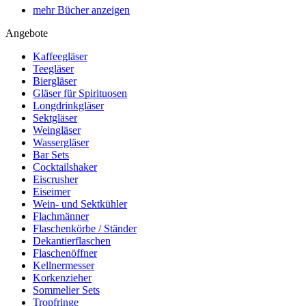
mehr Bücher anzeigen
Angebote
Kaffeegläser
Teegläser
Biergläser
Gläser für Spirituosen
Longdrinkgläser
Sektgläser
Weingläser
Wassergläser
Bar Sets
Cocktailshaker
Eiscrusher
Eiseimer
Wein- und Sektkühler
Flachmänner
Flaschenkörbe / Ständer
Dekantierflaschen
Flaschenöffner
Kellnermesser
Korkenzieher
Sommelier Sets
Tropfringe