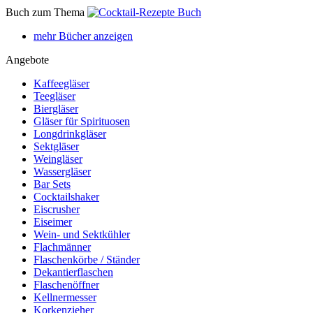
Buch zum Thema
mehr Bücher anzeigen
Angebote
Kaffeegläser
Teegläser
Biergläser
Gläser für Spirituosen
Longdrinkgläser
Sektgläser
Weingläser
Wassergläser
Bar Sets
Cocktailshaker
Eiscrusher
Eiseimer
Wein- und Sektkühler
Flachmänner
Flaschenkörbe / Ständer
Dekantierflaschen
Flaschenöffner
Kellnermesser
Korkenzieher