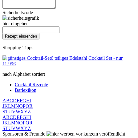
Sicherheitscode
hier eingeben
Shopping Tipps
6 teiliges Edelstahl Cocktail Set - nur
11,99€
nach Alphabet sortiert
Cocktail Rezepte
Barlexikon
A
B
C
D
E
F
G
H
I
J
K
L
M
N
O
P
Q
R
S
T
U
V
W
X
Y
Z
A
B
C
D
E
F
G
H
I
J
K
L
M
N
O
P
Q
R
S
T
U
V
W
X
Y
Z
Sponsoren & Freunde
vor kurzem veröffentlicht