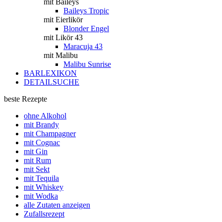
mit Baileys
Baileys Tropic
mit Eierlikör
Blonder Engel
mit Likör 43
Maracuja 43
mit Malibu
Malibu Sunrise
BARLEXIKON
DETAILSUCHE
beste Rezepte
ohne Alkohol
mit Brandy
mit Champagner
mit Cognac
mit Gin
mit Rum
mit Sekt
mit Tequila
mit Whiskey
mit Wodka
alle Zutaten anzeigen
Zufallsrezept