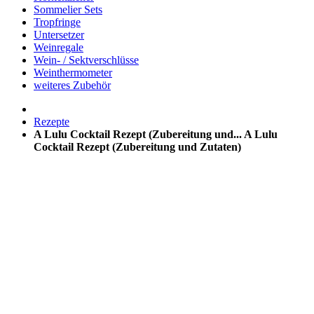
Sommelier Sets
Tropfringe
Untersetzer
Weinregale
Wein- / Sektverschlüsse
Weinthermometer
weiteres Zubehör
Rezepte
A Lulu Cocktail Rezept (Zubereitung und...
A Lulu
Cocktail Rezept (Zubereitung und Zutaten)