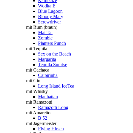
Kamikaze
Wodka E
Blue Lagoon
Bloody Mary
Screwdriver
mit Rum (braun)
Mai Tai
Zombie
Planters Punch
mit Tequila
Sex on the Beach
Margarita
Tequila Sunrise
mit Cachaca
Caipirinha
mit Gin
Long Island IceTea
mit Whisky
Manhattan
mit Ramazotti
Ramazotti Long
mit Amaretto
B 52
mit Jägermeister
Flying Hirsch