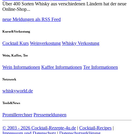
Über 400 Sorten Whisky aus verschiedenen Ländern hat der neue
Online-Shop...
neue Meldungen als RSS Feed
Kurse&Verkostung
Cocktail Kurs
Weinverkostung
Whisky Verkostung
Wein, Kaffee, Tee
Wein Informationen
Kaffee Informationen
Tee Informationen
Netzwerk
whiskyworld.de
Tools&News
Promillerechner
Pressemeldungen
© 2003 - 2026 Cocktail-Rezepte-4u.de
|
Cocktail-Recipes
|
Impressum und Datenschutz
|
Datenschutzerklärung