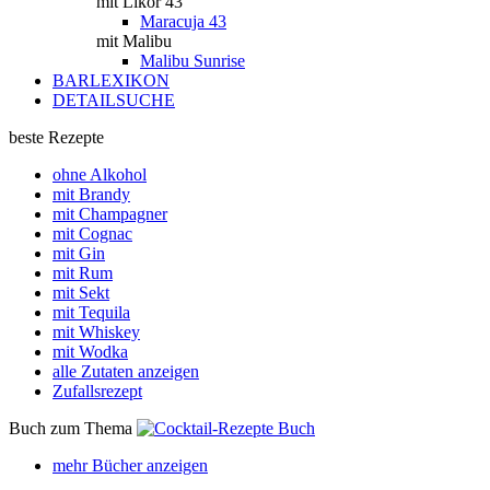
mit Likör 43
Maracuja 43
mit Malibu
Malibu Sunrise
BARLEXIKON
DETAILSUCHE
beste Rezepte
ohne Alkohol
mit Brandy
mit Champagner
mit Cognac
mit Gin
mit Rum
mit Sekt
mit Tequila
mit Whiskey
mit Wodka
alle Zutaten anzeigen
Zufallsrezept
Buch zum Thema
mehr Bücher anzeigen