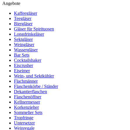
Angebote
Kaffeegläser
Teegläser
Biergläser
Gläser für Spirituosen
Longdrinkgläser
Sektgläser
Weingläser
Wassergläser
Bar Sets
Cocktailshaker
Eiscrusher
Eiseimer
Wein- und Sektkühler
Flachmänner
Flaschenkörbe / Ständer
Dekantierflaschen
Flaschenöffner
Kellnermesser
Korkenzieher
Sommelier Sets
Tropfringe
Untersetzer
Weinregale