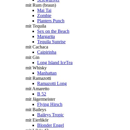
mit Rum (braun)
Mai Tai
Zombie
Planters Punch
mit Tequila
Sex on the Beach
Margarita
Tequila Sunrise
mit Cachaca
Caipirinha
mit Gin
Long Island IceTea
mit Whisky
Manhattan
mit Ramazotti
Ramazotti Long
mit Amaretto
B 52
mit Jägermeister
Flying Hirsch
mit Baileys
Baileys Tropic
mit Eierlikör
Blonder Engel