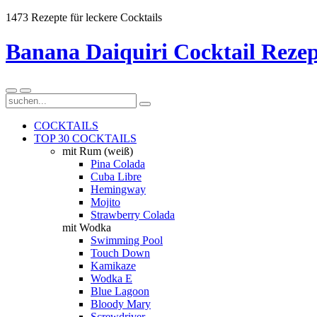
1473 Rezepte für leckere Cocktails
Banana Daiquiri Cocktail Rezep
COCKTAILS
TOP 30 COCKTAILS
mit Rum (weiß)
Pina Colada
Cuba Libre
Hemingway
Mojito
Strawberry Colada
mit Wodka
Swimming Pool
Touch Down
Kamikaze
Wodka E
Blue Lagoon
Bloody Mary
Screwdriver