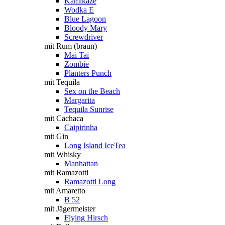
Kamikaze
Wodka E
Blue Lagoon
Bloody Mary
Screwdriver
mit Rum (braun)
Mai Tai
Zombie
Planters Punch
mit Tequila
Sex on the Beach
Margarita
Tequila Sunrise
mit Cachaca
Caipirinha
mit Gin
Long Island IceTea
mit Whisky
Manhattan
mit Ramazotti
Ramazotti Long
mit Amaretto
B 52
mit Jägermeister
Flying Hirsch