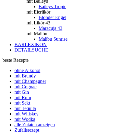
mit Baileys
Baileys Tropic
mit Eierlikör
Blonder Engel
mit Likör 43
Maracuja 43
mit Malibu
Malibu Sunrise
BARLEXIKON
DETAILSUCHE
beste Rezepte
ohne Alkohol
mit Brandy
mit Champagner
mit Cognac
mit Gin
mit Rum
mit Sekt
mit Tequila
mit Whiskey
mit Wodka
alle Zutaten anzeigen
Zufallsrezept