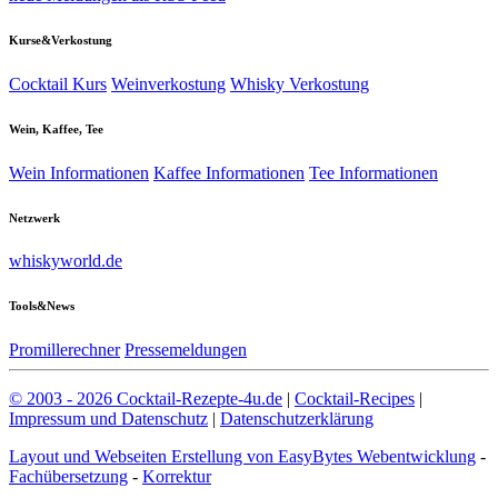
Kurse&Verkostung
Cocktail Kurs
Weinverkostung
Whisky Verkostung
Wein, Kaffee, Tee
Wein Informationen
Kaffee Informationen
Tee Informationen
Netzwerk
whiskyworld.de
Tools&News
Promillerechner
Pressemeldungen
© 2003 - 2026 Cocktail-Rezepte-4u.de
|
Cocktail-Recipes
|
Impressum und Datenschutz
|
Datenschutzerklärung
Layout und Webseiten Erstellung von EasyBytes Webentwicklung
-
Fachübersetzung
-
Korrektur