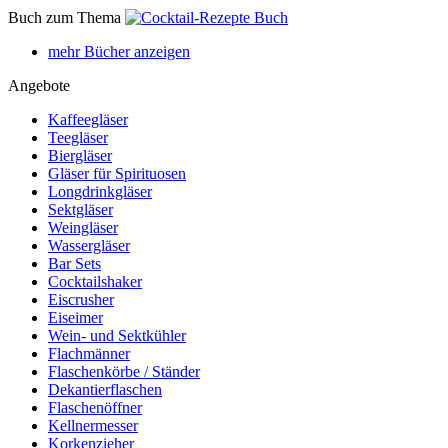
Buch zum Thema
mehr Bücher anzeigen
Angebote
Kaffeegläser
Teegläser
Biergläser
Gläser für Spirituosen
Longdrinkgläser
Sektgläser
Weingläser
Wassergläser
Bar Sets
Cocktailshaker
Eiscrusher
Eiseimer
Wein- und Sektkühler
Flachmänner
Flaschenkörbe / Ständer
Dekantierflaschen
Flaschenöffner
Kellnermesser
Korkenzieher