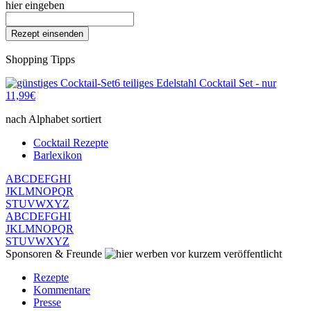
hier eingeben
Shopping Tipps
6 teiliges Edelstahl Cocktail Set - nur
11,99€
nach Alphabet sortiert
Cocktail Rezepte
Barlexikon
A
B
C
D
E
F
G
H
I
J
K
L
M
N
O
P
Q
R
S
T
U
V
W
X
Y
Z
A
B
C
D
E
F
G
H
I
J
K
L
M
N
O
P
Q
R
S
T
U
V
W
X
Y
Z
Sponsoren & Freunde
vor kurzem veröffentlicht
Rezepte
Kommentare
Presse