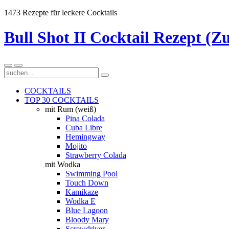
1473 Rezepte für leckere Cocktails
Bull Shot II Cocktail Rezept (Z
COCKTAILS
TOP 30 COCKTAILS
mit Rum (weiß)
Pina Colada
Cuba Libre
Hemingway
Mojito
Strawberry Colada
mit Wodka
Swimming Pool
Touch Down
Kamikaze
Wodka E
Blue Lagoon
Bloody Mary
Screwdriver