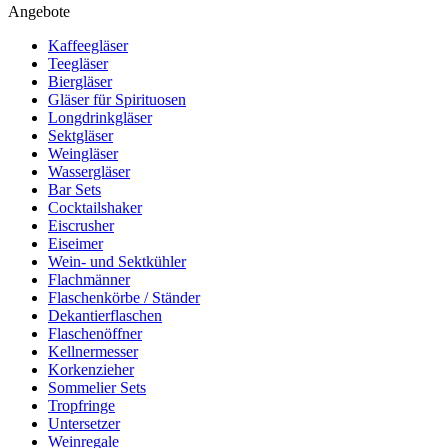
Angebote
Kaffeegläser
Teegläser
Biergläser
Gläser für Spirituosen
Longdrinkgläser
Sektgläser
Weingläser
Wassergläser
Bar Sets
Cocktailshaker
Eiscrusher
Eiseimer
Wein- und Sektkühler
Flachmänner
Flaschenkörbe / Ständer
Dekantierflaschen
Flaschenöffner
Kellnermesser
Korkenzieher
Sommelier Sets
Tropfringe
Untersetzer
Weinregale