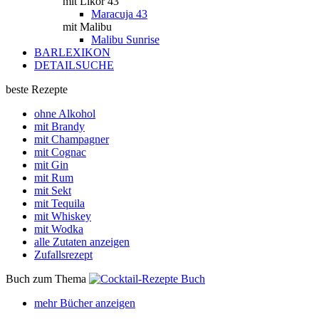
mit Likör 43
Maracuja 43
mit Malibu
Malibu Sunrise
BARLEXIKON
DETAILSUCHE
beste Rezepte
ohne Alkohol
mit Brandy
mit Champagner
mit Cognac
mit Gin
mit Rum
mit Sekt
mit Tequila
mit Whiskey
mit Wodka
alle Zutaten anzeigen
Zufallsrezept
Buch zum Thema
mehr Bücher anzeigen