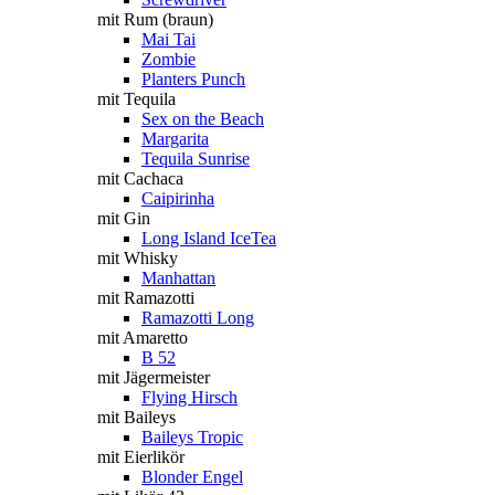
mit Rum (braun)
Mai Tai
Zombie
Planters Punch
mit Tequila
Sex on the Beach
Margarita
Tequila Sunrise
mit Cachaca
Caipirinha
mit Gin
Long Island IceTea
mit Whisky
Manhattan
mit Ramazotti
Ramazotti Long
mit Amaretto
B 52
mit Jägermeister
Flying Hirsch
mit Baileys
Baileys Tropic
mit Eierlikör
Blonder Engel