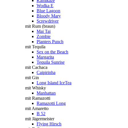
Kamikaze
Wodka E
Blue Lagoon
Bloody Mary
Screwdriver
mit Rum (braun)
Mai Tai
Zombie
Planters Punch
mit Tequila
Sex on the Beach
Margarita
Tequila Sunrise
mit Cachaca
Caipirinha
mit Gin
Long Island IceTea
mit Whisky
Manhattan
mit Ramazotti
Ramazotti Long
mit Amaretto
B 52
mit Jägermeister
Flying Hirsch