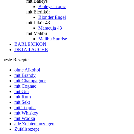
mit Baileys
Baileys Tropic
mit Eierlikör
Blonder Engel
mit Likör 43
Maracuja 43
mit Malibu
Malibu Sunrise
BARLEXIKON
DETAILSUCHE
beste Rezepte
ohne Alkohol
mit Brandy
mit Champagner
mit Cognac
mit Gin
mit Rum
mit Sekt
mit Tequila
mit Whiskey
mit Wodka
alle Zutaten anzeigen
Zufallsrezept