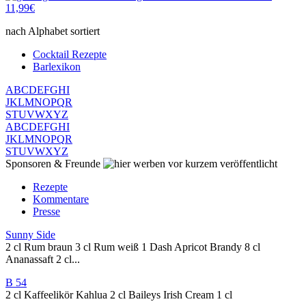
11,99€
nach Alphabet sortiert
Cocktail Rezepte
Barlexikon
A
B
C
D
E
F
G
H
I
J
K
L
M
N
O
P
Q
R
S
T
U
V
W
X
Y
Z
A
B
C
D
E
F
G
H
I
J
K
L
M
N
O
P
Q
R
S
T
U
V
W
X
Y
Z
Sponsoren & Freunde
vor kurzem veröffentlicht
Rezepte
Kommentare
Presse
Sunny Side
2 cl Rum braun 3 cl Rum weiß 1 Dash Apricot Brandy 8 cl
Ananassaft 2 cl...
B 54
2 cl Kaffeelikör Kahlua 2 cl Baileys Irish Cream 1 cl