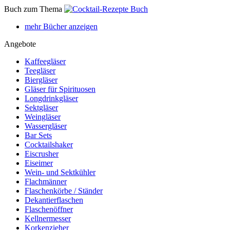
Buch zum Thema
mehr Bücher anzeigen
Angebote
Kaffeegläser
Teegläser
Biergläser
Gläser für Spirituosen
Longdrinkgläser
Sektgläser
Weingläser
Wassergläser
Bar Sets
Cocktailshaker
Eiscrusher
Eiseimer
Wein- und Sektkühler
Flachmänner
Flaschenkörbe / Ständer
Dekantierflaschen
Flaschenöffner
Kellnermesser
Korkenzieher