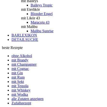
mit Baileys
Baileys Tropic
mit Eierlikör
Blonder Engel
mit Likör 43
Maracuja 43
mit Malibu
Malibu Sunrise
BARLEXIKON
DETAILSUCHE
beste Rezepte
ohne Alkohol
mit Brandy
mit Champagner
mit Cognac
mit Gin
mit Rum
mit Sekt
mit Tequila
mit Whiskey
mit Wodka
alle Zutaten anzeigen
Zufallsrezept