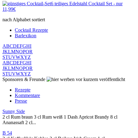
6 teiliges Edelstahl Cocktail Set - nur
11,99€
nach Alphabet sortiert
Cocktail Rezepte
Barlexikon
A
B
C
D
E
F
G
H
I
J
K
L
M
N
O
P
Q
R
S
T
U
V
W
X
Y
Z
A
B
C
D
E
F
G
H
I
J
K
L
M
N
O
P
Q
R
S
T
U
V
W
X
Y
Z
Sponsoren & Freunde
vor kurzem veröffentlicht
Rezepte
Kommentare
Presse
Sunny Side
2 cl Rum braun 3 cl Rum weiß 1 Dash Apricot Brandy 8 cl
Ananassaft 2 cl...
B 54