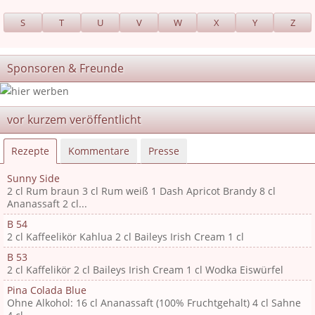
S
T
U
V
W
X
Y
Z
Sponsoren & Freunde
vor kurzem veröffentlicht
Rezepte
Kommentare
Presse
Sunny Side
2 cl Rum braun 3 cl Rum weiß 1 Dash Apricot Brandy 8 cl
Ananassaft 2 cl...
B 54
2 cl Kaffeelikör Kahlua 2 cl Baileys Irish Cream 1 cl
B 53
2 cl Kaffelikör 2 cl Baileys Irish Cream 1 cl Wodka Eiswürfel
Pina Colada Blue
Ohne Alkohol: 16 cl Ananassaft (100% Fruchtgehalt) 4 cl Sahne