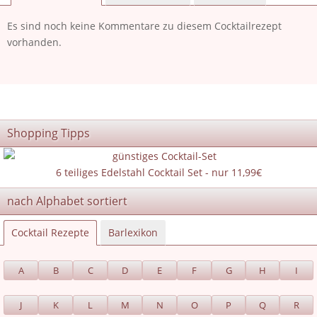
Es sind noch keine Kommentare zu diesem Cocktailrezept
vorhanden.
Shopping Tipps
6 teiliges Edelstahl Cocktail Set - nur 11,99€
nach Alphabet sortiert
Cocktail Rezepte
Barlexikon
A
B
C
D
E
F
G
H
I
J
K
L
M
N
O
P
Q
R