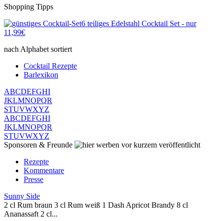
Shopping Tipps
6 teiliges Edelstahl Cocktail Set - nur
11,99€
nach Alphabet sortiert
Cocktail Rezepte
Barlexikon
A
B
C
D
E
F
G
H
I
J
K
L
M
N
O
P
Q
R
S
T
U
V
W
X
Y
Z
A
B
C
D
E
F
G
H
I
J
K
L
M
N
O
P
Q
R
S
T
U
V
W
X
Y
Z
Sponsoren & Freunde
vor kurzem veröffentlicht
Rezepte
Kommentare
Presse
Sunny Side
2 cl Rum braun 3 cl Rum weiß 1 Dash Apricot Brandy 8 cl
Ananassaft 2 cl...