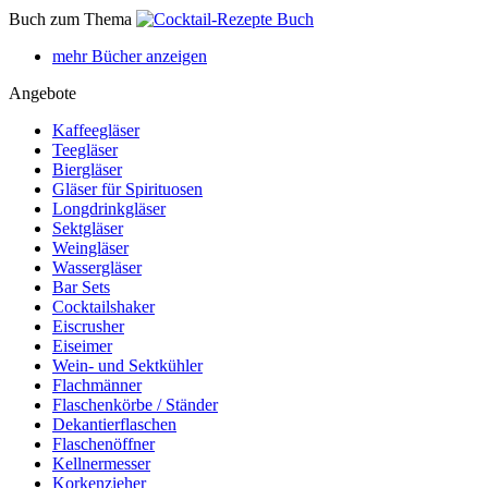
Buch zum Thema
mehr Bücher anzeigen
Angebote
Kaffeegläser
Teegläser
Biergläser
Gläser für Spirituosen
Longdrinkgläser
Sektgläser
Weingläser
Wassergläser
Bar Sets
Cocktailshaker
Eiscrusher
Eiseimer
Wein- und Sektkühler
Flachmänner
Flaschenkörbe / Ständer
Dekantierflaschen
Flaschenöffner
Kellnermesser
Korkenzieher