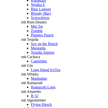
Kamikaze
Wodka E
Blue Lagoon
Bloody Mary
Screwdriver
mit Rum (braun)
Mai Tai
Zombie
Planters Punch
mit Tequila
Sex on the Beach
Margarita
Tequila Sunrise
mit Cachaca
Caipirinha
mit Gin
Long Island IceTea
mit Whisky
Manhattan
mit Ramazotti
Ramazotti Long
mit Amaretto
B 52
mit Jägermeister
Flying Hirsch