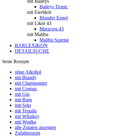
mit Baileys
Baileys Tropic
mit Eierlikör
Blonder Engel
mit Likör 43
Maracuja 43
mit Malibu
Malibu Sunrise
BARLEXIKON
DETAILSUCHE
beste Rezepte
ohne Alkohol
mit Brandy
mit Champagner
mit Cognac
mit Gin
mit Rum
mit Sekt
mit Tequila
mit Whiskey
mit Wodka
alle Zutaten anzeigen
Zufallsrezept