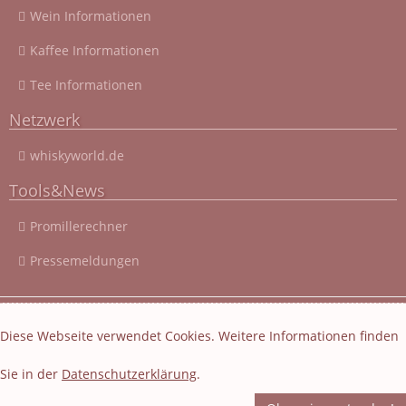
Wein Informationen
Kaffee Informationen
Tee Informationen
Netzwerk
whiskyworld.de
Tools&News
Promillerechner
Pressemeldungen
© 2003 - 2026 Cocktail-Rezepte-4u.de
|
Cocktail-Recipes
|
Diese Webseite verwendet Cookies. Weitere Informationen finden
Impressum und Datenschutz
|
Datenschutzerklärung
Sie in der
Datenschutzerklärung
.
Layout und Webseiten Erstellung von EasyBytes Webentwicklung
-
Fachübersetzung
-
Korrektur