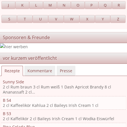
J
K
L
M
N
O
P
Q
R
S
T
U
V
W
X
Y
Z
Sponsoren & Freunde
vor kurzem veröffentlicht
Rezepte
Kommentare
Presse
Sunny Side
2 cl Rum braun 3 cl Rum weiß 1 Dash Apricot Brandy 8 cl
Ananassaft 2 cl...
B 54
2 cl Kaffeelikör Kahlua 2 cl Baileys Irish Cream 1 cl
B 53
2 cl Kaffelikör 2 cl Baileys Irish Cream 1 cl Wodka Eiswürfel
Pina Colada Blue