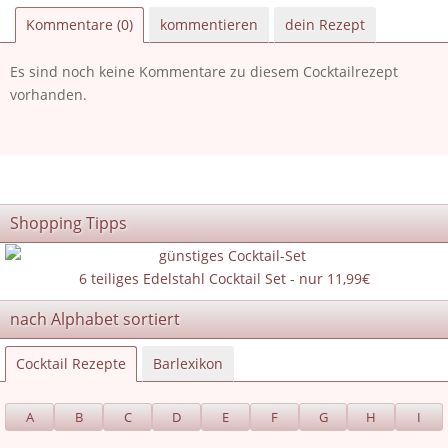
Kommentare (0)
kommentieren
dein Rezept
Es sind noch keine Kommentare zu diesem Cocktailrezept
vorhanden.
Shopping Tipps
6 teiliges Edelstahl Cocktail Set - nur 11,99€
nach Alphabet sortiert
Cocktail Rezepte
Barlexikon
A
B
C
D
E
F
G
H
I