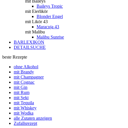
mit Baileys
Baileys Tropic
mit Eierlikör
Blonder Engel
mit Likör 43
Maracuja 43
mit Malibu
Malibu Sunrise
BARLEXIKON
DETAILSUCHE
beste Rezepte
ohne Alkohol
mit Brandy
mit Champagner
mit Cognac
mit Gin
mit Rum
mit Sekt
mit Tequila
mit Whiskey
mit Wodka
alle Zutaten anzeigen
Zufallsrezept