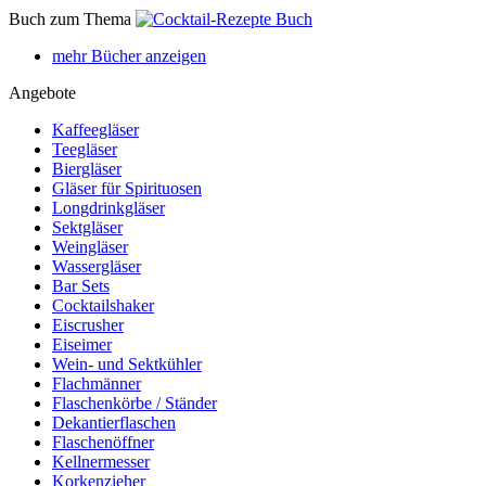
Buch zum Thema
mehr Bücher anzeigen
Angebote
Kaffeegläser
Teegläser
Biergläser
Gläser für Spirituosen
Longdrinkgläser
Sektgläser
Weingläser
Wassergläser
Bar Sets
Cocktailshaker
Eiscrusher
Eiseimer
Wein- und Sektkühler
Flachmänner
Flaschenkörbe / Ständer
Dekantierflaschen
Flaschenöffner
Kellnermesser
Korkenzieher