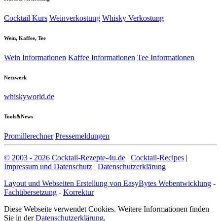
Cocktail Kurs
Weinverkostung
Whisky Verkostung
Wein, Kaffee, Tee
Wein Informationen
Kaffee Informationen
Tee Informationen
Netzwerk
whiskyworld.de
Tools&News
Promillerechner
Pressemeldungen
© 2003 - 2026 Cocktail-Rezepte-4u.de
|
Cocktail-Recipes
|
Impressum und Datenschutz
|
Datenschutzerklärung
Layout und Webseiten Erstellung von EasyBytes Webentwicklung
-
Fachübersetzung
-
Korrektur
Diese Webseite verwendet Cookies. Weitere Informationen finden
Sie in der
Datenschutzerklärung
.