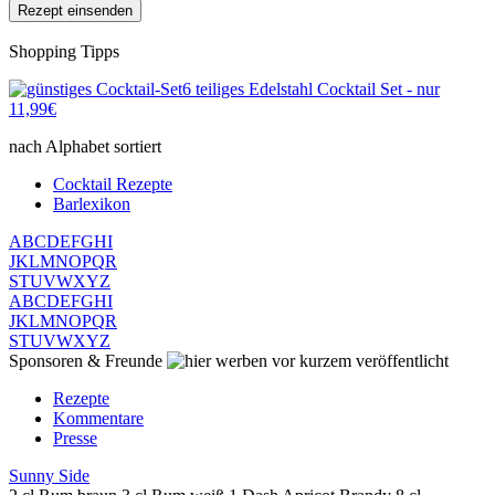
Shopping Tipps
6 teiliges Edelstahl Cocktail Set - nur
11,99€
nach Alphabet sortiert
Cocktail Rezepte
Barlexikon
A
B
C
D
E
F
G
H
I
J
K
L
M
N
O
P
Q
R
S
T
U
V
W
X
Y
Z
A
B
C
D
E
F
G
H
I
J
K
L
M
N
O
P
Q
R
S
T
U
V
W
X
Y
Z
Sponsoren & Freunde
vor kurzem veröffentlicht
Rezepte
Kommentare
Presse
Sunny Side