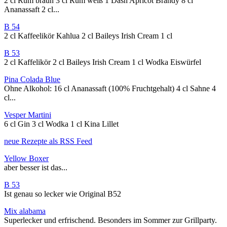
2 cl Rum braun 3 cl Rum weiß 1 Dash Apricot Brandy 8 cl
Ananassaft 2 cl...
B 54
2 cl Kaffeelikör Kahlua 2 cl Baileys Irish Cream 1 cl
B 53
2 cl Kaffelikör 2 cl Baileys Irish Cream 1 cl Wodka Eiswürfel
Pina Colada Blue
Ohne Alkohol: 16 cl Ananassaft (100% Fruchtgehalt) 4 cl Sahne 4
cl...
Vesper Martini
6 cl Gin 3 cl Wodka 1 cl Kina Lillet
neue Rezepte als RSS Feed
Yellow Boxer
aber besser ist das...
B 53
Ist genau so lecker wie Original B52
Mix alabama
Superlecker und erfrischend. Besonders im Sommer zur Grillparty.