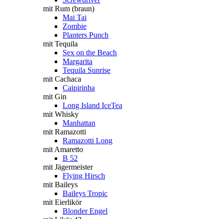
mit Rum (braun)
Mai Tai
Zombie
Planters Punch
mit Tequila
Sex on the Beach
Margarita
Tequila Sunrise
mit Cachaca
Caipirinha
mit Gin
Long Island IceTea
mit Whisky
Manhattan
mit Ramazotti
Ramazotti Long
mit Amaretto
B 52
mit Jägermeister
Flying Hirsch
mit Baileys
Baileys Tropic
mit Eierlikör
Blonder Engel