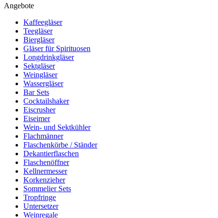
Angebote
Kaffeegläser
Teegläser
Biergläser
Gläser für Spirituosen
Longdrinkgläser
Sektgläser
Weingläser
Wassergläser
Bar Sets
Cocktailshaker
Eiscrusher
Eiseimer
Wein- und Sektkühler
Flachmänner
Flaschenkörbe / Ständer
Dekantierflaschen
Flaschenöffner
Kellnermesser
Korkenzieher
Sommelier Sets
Tropfringe
Untersetzer
Weinregale