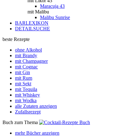
mit Likör 43
Maracuja 43
mit Malibu
Malibu Sunrise
BARLEXIKON
DETAILSUCHE
beste Rezepte
ohne Alkohol
mit Brandy
mit Champagner
mit Cognac
mit Gin
mit Rum
mit Sekt
mit Tequila
mit Whiskey
mit Wodka
alle Zutaten anzeigen
Zufallsrezept
Buch zum Thema
mehr Bücher anzeigen