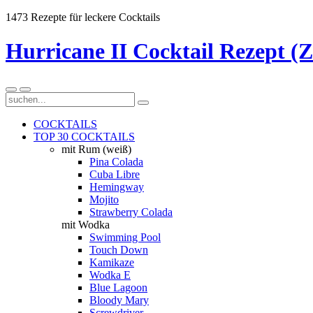
1473 Rezepte für leckere Cocktails
Hurricane II Cocktail Rezept (
COCKTAILS
TOP 30 COCKTAILS
mit Rum (weiß)
Pina Colada
Cuba Libre
Hemingway
Mojito
Strawberry Colada
mit Wodka
Swimming Pool
Touch Down
Kamikaze
Wodka E
Blue Lagoon
Bloody Mary
Screwdriver