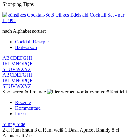
Shopping Tipps
6 teiliges Edelstahl Cocktail Set - nur
11,99€
nach Alphabet sortiert
Cocktail Rezepte
Barlexikon
A
B
C
D
E
F
G
H
I
J
K
L
M
N
O
P
Q
R
S
T
U
V
W
X
Y
Z
A
B
C
D
E
F
G
H
I
J
K
L
M
N
O
P
Q
R
S
T
U
V
W
X
Y
Z
Sponsoren & Freunde
vor kurzem veröffentlicht
Rezepte
Kommentare
Presse
Sunny Side
2 cl Rum braun 3 cl Rum weiß 1 Dash Apricot Brandy 8 cl
Ananassaft 2 cl...