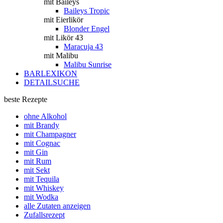
mit Baileys
Baileys Tropic
mit Eierlikör
Blonder Engel
mit Likör 43
Maracuja 43
mit Malibu
Malibu Sunrise
BARLEXIKON
DETAILSUCHE
beste Rezepte
ohne Alkohol
mit Brandy
mit Champagner
mit Cognac
mit Gin
mit Rum
mit Sekt
mit Tequila
mit Whiskey
mit Wodka
alle Zutaten anzeigen
Zufallsrezept