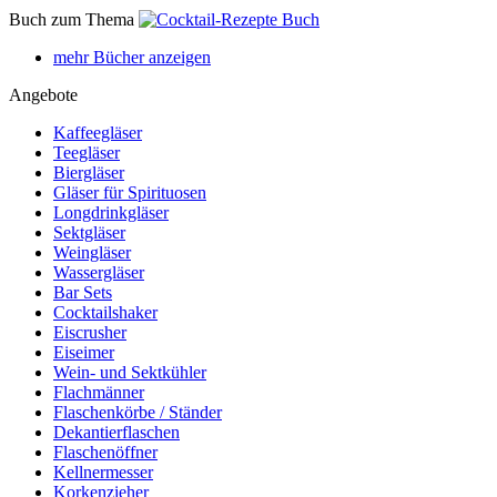
Buch zum Thema
mehr Bücher anzeigen
Angebote
Kaffeegläser
Teegläser
Biergläser
Gläser für Spirituosen
Longdrinkgläser
Sektgläser
Weingläser
Wassergläser
Bar Sets
Cocktailshaker
Eiscrusher
Eiseimer
Wein- und Sektkühler
Flachmänner
Flaschenkörbe / Ständer
Dekantierflaschen
Flaschenöffner
Kellnermesser
Korkenzieher