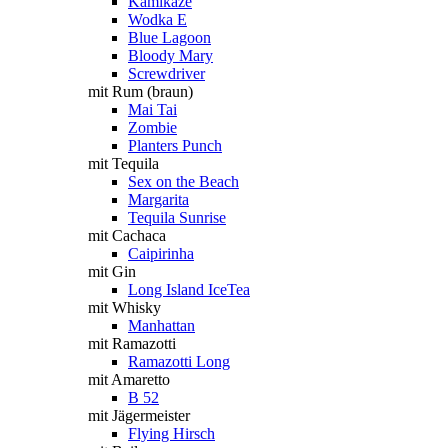
Kamikaze
Wodka E
Blue Lagoon
Bloody Mary
Screwdriver
mit Rum (braun)
Mai Tai
Zombie
Planters Punch
mit Tequila
Sex on the Beach
Margarita
Tequila Sunrise
mit Cachaca
Caipirinha
mit Gin
Long Island IceTea
mit Whisky
Manhattan
mit Ramazotti
Ramazotti Long
mit Amaretto
B 52
mit Jägermeister
Flying Hirsch