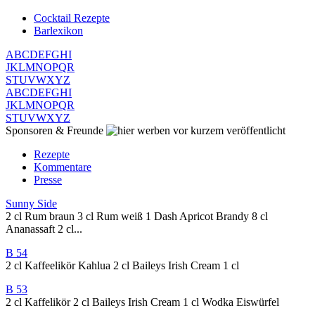
Cocktail Rezepte
Barlexikon
A
B
C
D
E
F
G
H
I
J
K
L
M
N
O
P
Q
R
S
T
U
V
W
X
Y
Z
A
B
C
D
E
F
G
H
I
J
K
L
M
N
O
P
Q
R
S
T
U
V
W
X
Y
Z
Sponsoren & Freunde
vor kurzem veröffentlicht
Rezepte
Kommentare
Presse
Sunny Side
2 cl Rum braun 3 cl Rum weiß 1 Dash Apricot Brandy 8 cl
Ananassaft 2 cl...
B 54
2 cl Kaffeelikör Kahlua 2 cl Baileys Irish Cream 1 cl
B 53
2 cl Kaffelikör 2 cl Baileys Irish Cream 1 cl Wodka Eiswürfel