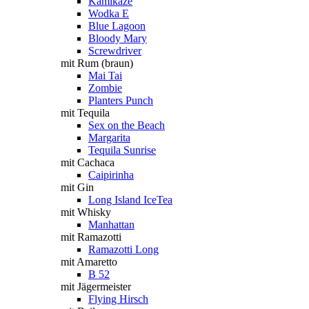
Kamikaze
Wodka E
Blue Lagoon
Bloody Mary
Screwdriver
mit Rum (braun)
Mai Tai
Zombie
Planters Punch
mit Tequila
Sex on the Beach
Margarita
Tequila Sunrise
mit Cachaca
Caipirinha
mit Gin
Long Island IceTea
mit Whisky
Manhattan
mit Ramazotti
Ramazotti Long
mit Amaretto
B 52
mit Jägermeister
Flying Hirsch