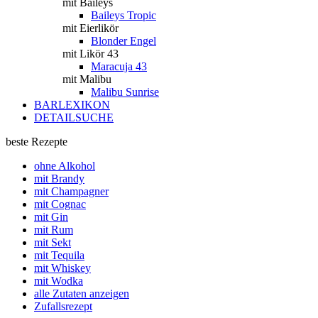
mit Baileys
Baileys Tropic
mit Eierlikör
Blonder Engel
mit Likör 43
Maracuja 43
mit Malibu
Malibu Sunrise
BARLEXIKON
DETAILSUCHE
beste Rezepte
ohne Alkohol
mit Brandy
mit Champagner
mit Cognac
mit Gin
mit Rum
mit Sekt
mit Tequila
mit Whiskey
mit Wodka
alle Zutaten anzeigen
Zufallsrezept