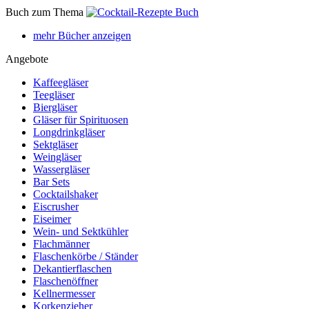
Buch zum Thema
mehr Bücher anzeigen
Angebote
Kaffeegläser
Teegläser
Biergläser
Gläser für Spirituosen
Longdrinkgläser
Sektgläser
Weingläser
Wassergläser
Bar Sets
Cocktailshaker
Eiscrusher
Eiseimer
Wein- und Sektkühler
Flachmänner
Flaschenkörbe / Ständer
Dekantierflaschen
Flaschenöffner
Kellnermesser
Korkenzieher