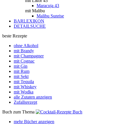
mit Likör 43
Maracuja 43
mit Malibu
Malibu Sunrise
BARLEXIKON
DETAILSUCHE
beste Rezepte
ohne Alkohol
mit Brandy
mit Champagner
mit Cognac
mit Gin
mit Rum
mit Sekt
mit Tequila
mit Whiskey
mit Wodka
alle Zutaten anzeigen
Zufallsrezept
Buch zum Thema
mehr Bücher anzeigen