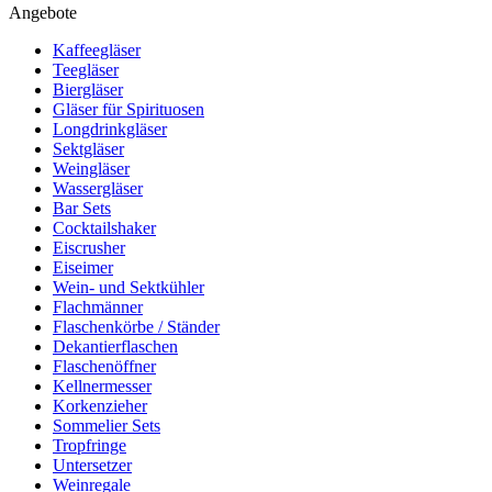
Angebote
Kaffeegläser
Teegläser
Biergläser
Gläser für Spirituosen
Longdrinkgläser
Sektgläser
Weingläser
Wassergläser
Bar Sets
Cocktailshaker
Eiscrusher
Eiseimer
Wein- und Sektkühler
Flachmänner
Flaschenkörbe / Ständer
Dekantierflaschen
Flaschenöffner
Kellnermesser
Korkenzieher
Sommelier Sets
Tropfringe
Untersetzer
Weinregale