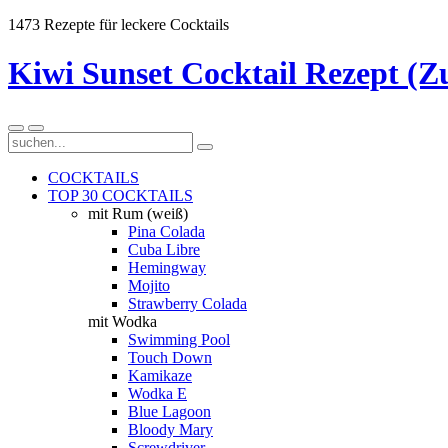
1473 Rezepte für leckere Cocktails
Kiwi Sunset Cocktail Rezept (Z
COCKTAILS
TOP 30 COCKTAILS
mit Rum (weiß)
Pina Colada
Cuba Libre
Hemingway
Mojito
Strawberry Colada
mit Wodka
Swimming Pool
Touch Down
Kamikaze
Wodka E
Blue Lagoon
Bloody Mary
Screwdriver