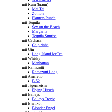
mit Rum (braun)
Mai Tai
Zombie
Planters Punch
mit Tequila
Sex on the Beach
Margarita
Tequila Sunrise
mit Cachaca
Caipirinha
mit Gin
Long Island IceTea
mit Whisky
Manhattan
mit Ramazotti
Ramazotti Long
mit Amaretto
B 52
mit Jägermeister
Flying Hirsch
mit Baileys
Baileys Tropic
mit Eierlikör
Blonder Engel