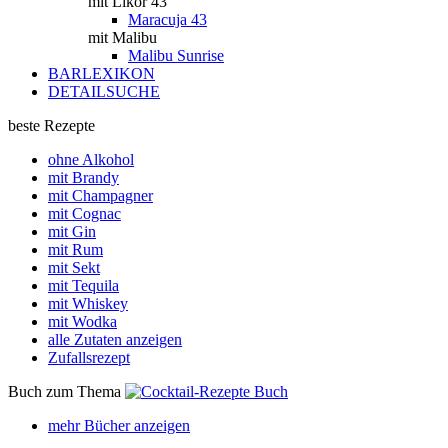
mit Likör 43
Maracuja 43
mit Malibu
Malibu Sunrise
BARLEXIKON
DETAILSUCHE
beste Rezepte
ohne Alkohol
mit Brandy
mit Champagner
mit Cognac
mit Gin
mit Rum
mit Sekt
mit Tequila
mit Whiskey
mit Wodka
alle Zutaten anzeigen
Zufallsrezept
Buch zum Thema
mehr Bücher anzeigen