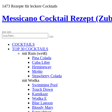
1473 Rezepte für leckere Cocktails
Messicano Cocktail Rezept (Zub
COCKTAILS
TOP 30 COCKTAILS
mit Rum (weiß)
Pina Colada
Cuba Libre
Hemingway
Mojito
Strawberry Colada
mit Wodka
Swimming Pool
Touch Down
Kamikaze
Wodka E
Blue Lagoon
Bloody Mary
Screwdriver