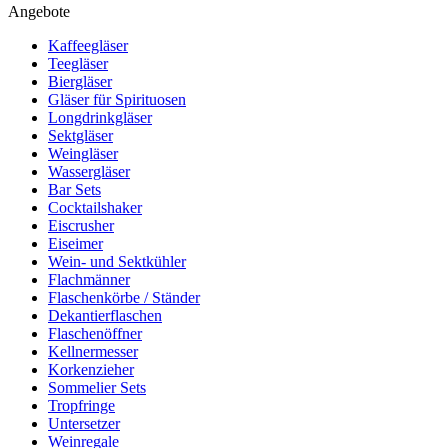
Angebote
Kaffeegläser
Teegläser
Biergläser
Gläser für Spirituosen
Longdrinkgläser
Sektgläser
Weingläser
Wassergläser
Bar Sets
Cocktailshaker
Eiscrusher
Eiseimer
Wein- und Sektkühler
Flachmänner
Flaschenkörbe / Ständer
Dekantierflaschen
Flaschenöffner
Kellnermesser
Korkenzieher
Sommelier Sets
Tropfringe
Untersetzer
Weinregale