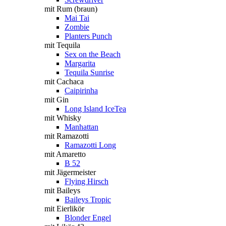
mit Rum (braun)
Mai Tai
Zombie
Planters Punch
mit Tequila
Sex on the Beach
Margarita
Tequila Sunrise
mit Cachaca
Caipirinha
mit Gin
Long Island IceTea
mit Whisky
Manhattan
mit Ramazotti
Ramazotti Long
mit Amaretto
B 52
mit Jägermeister
Flying Hirsch
mit Baileys
Baileys Tropic
mit Eierlikör
Blonder Engel