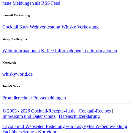
neue Meldungen als RSS Feed
Kurse&Verkostung
Cocktail Kurs
Weinverkostung
Whisky Verkostung
Wein, Kaffee, Tee
Wein Informationen
Kaffee Informationen
Tee Informationen
Netzwerk
whiskyworld.de
Tools&News
Promillerechner
Pressemeldungen
© 2003 - 2026 Cocktail-Rezepte-4u.de
|
Cocktail-Recipes
|
Impressum und Datenschutz
|
Datenschutzerklärung
Layout und Webseiten Erstellung von EasyBytes Webentwicklung
-
Fachübersetzung
-
Korrektur