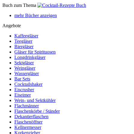
Buch zum Thema
mehr Bücher anzeigen
Angebote
Kaffeegläser
Teegläser
Biergläser
Gläser für Spirituosen
Longdrinkgläser
Sektgläser
Weingläser
Wassergläser
Bar Sets
Cocktailshaker
Eiscrusher
Eiseimer
Wein- und Sektkühler
Flachmänner
Flaschenkörbe / Ständer
Dekantierflaschen
Flaschenöffner
Kellnermesser
Korkenzieher