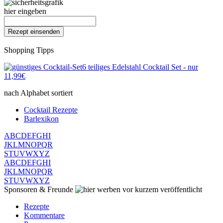
hier eingeben
Shopping Tipps
6 teiliges Edelstahl Cocktail Set - nur
11,99€
nach Alphabet sortiert
Cocktail Rezepte
Barlexikon
A
B
C
D
E
F
G
H
I
J
K
L
M
N
O
P
Q
R
S
T
U
V
W
X
Y
Z
A
B
C
D
E
F
G
H
I
J
K
L
M
N
O
P
Q
R
S
T
U
V
W
X
Y
Z
Sponsoren & Freunde
vor kurzem veröffentlicht
Rezepte
Kommentare