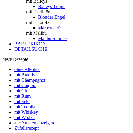
mit Baileys
Baileys Tropic
mit Eierlikör
Blonder Engel
mit Likör 43
Maracuja 43
mit Malibu
Malibu Sunrise
BARLEXIKON
DETAILSUCHE
beste Rezepte
ohne Alkohol
mit Brandy
mit Champagner
mit Cognac
mit Gin
mit Rum
mit Sekt
mit Tequila
mit Whiskey
mit Wodka
alle Zutaten anzeigen
Zufallsrezept