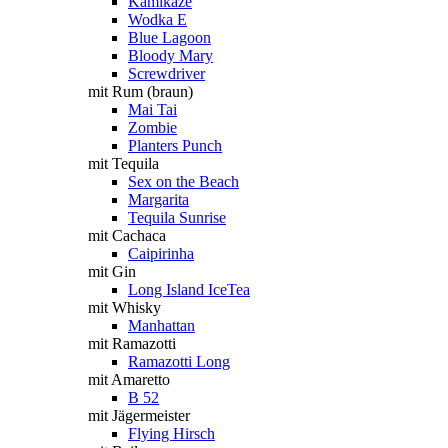
Kamikaze
Wodka E
Blue Lagoon
Bloody Mary
Screwdriver
mit Rum (braun)
Mai Tai
Zombie
Planters Punch
mit Tequila
Sex on the Beach
Margarita
Tequila Sunrise
mit Cachaca
Caipirinha
mit Gin
Long Island IceTea
mit Whisky
Manhattan
mit Ramazotti
Ramazotti Long
mit Amaretto
B 52
mit Jägermeister
Flying Hirsch