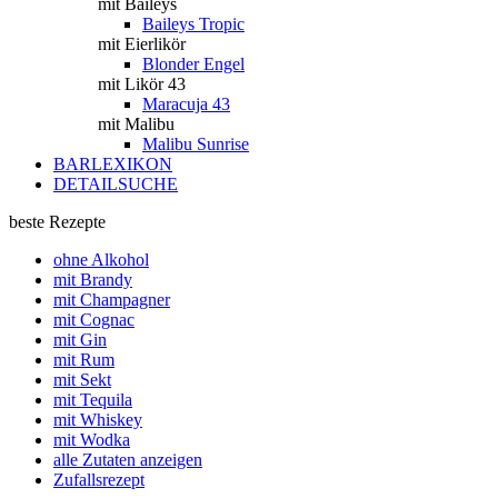
mit Baileys
Baileys Tropic
mit Eierlikör
Blonder Engel
mit Likör 43
Maracuja 43
mit Malibu
Malibu Sunrise
BARLEXIKON
DETAILSUCHE
beste Rezepte
ohne Alkohol
mit Brandy
mit Champagner
mit Cognac
mit Gin
mit Rum
mit Sekt
mit Tequila
mit Whiskey
mit Wodka
alle Zutaten anzeigen
Zufallsrezept