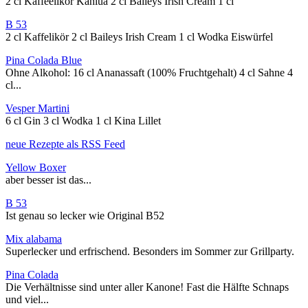
2 cl Kaffeelikör Kahlua 2 cl Baileys Irish Cream 1 cl
B 53
2 cl Kaffelikör 2 cl Baileys Irish Cream 1 cl Wodka Eiswürfel
Pina Colada Blue
Ohne Alkohol: 16 cl Ananassaft (100% Fruchtgehalt) 4 cl Sahne 4
cl...
Vesper Martini
6 cl Gin 3 cl Wodka 1 cl Kina Lillet
neue Rezepte als RSS Feed
Yellow Boxer
aber besser ist das...
B 53
Ist genau so lecker wie Original B52
Mix alabama
Superlecker und erfrischend. Besonders im Sommer zur Grillparty.
Pina Colada
Die Verhältnisse sind unter aller Kanone! Fast die Hälfte Schnaps
und viel...