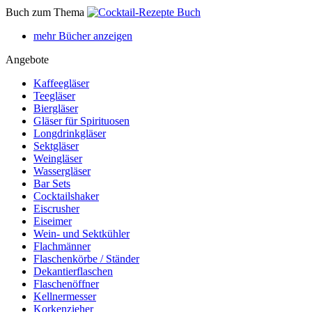
Buch zum Thema
mehr Bücher anzeigen
Angebote
Kaffeegläser
Teegläser
Biergläser
Gläser für Spirituosen
Longdrinkgläser
Sektgläser
Weingläser
Wassergläser
Bar Sets
Cocktailshaker
Eiscrusher
Eiseimer
Wein- und Sektkühler
Flachmänner
Flaschenkörbe / Ständer
Dekantierflaschen
Flaschenöffner
Kellnermesser
Korkenzieher