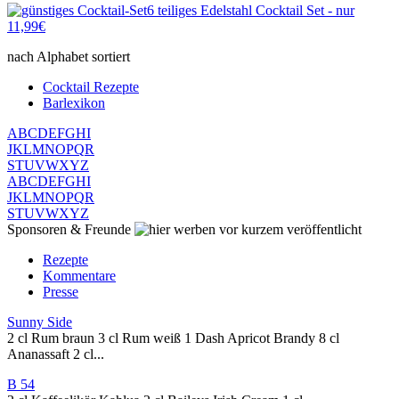
6 teiliges Edelstahl Cocktail Set - nur
11,99€
nach Alphabet sortiert
Cocktail Rezepte
Barlexikon
A
B
C
D
E
F
G
H
I
J
K
L
M
N
O
P
Q
R
S
T
U
V
W
X
Y
Z
A
B
C
D
E
F
G
H
I
J
K
L
M
N
O
P
Q
R
S
T
U
V
W
X
Y
Z
Sponsoren & Freunde
vor kurzem veröffentlicht
Rezepte
Kommentare
Presse
Sunny Side
2 cl Rum braun 3 cl Rum weiß 1 Dash Apricot Brandy 8 cl
Ananassaft 2 cl...
B 54