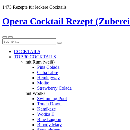
1473 Rezepte für leckere Cocktails
Opera Cocktail Rezept (Zubere
COCKTAILS
TOP 30 COCKTAILS
mit Rum (weiß)
Pina Colada
Cuba Libre
Hemingway
Mojito
Strawberry Colada
mit Wodka
Swimming Pool
Touch Down
Kamikaze
Wodka E
Blue Lagoon
Bloody Mary
Screwdriver