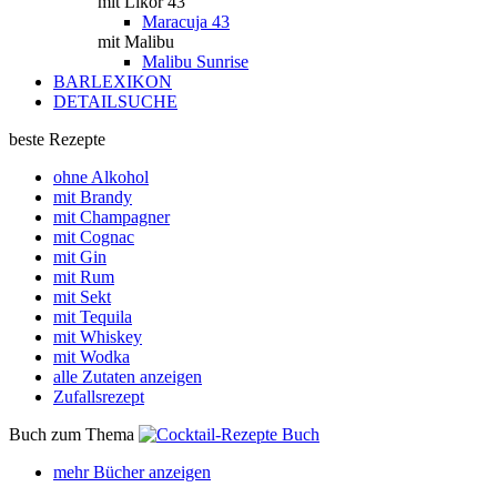
mit Likör 43
Maracuja 43
mit Malibu
Malibu Sunrise
BARLEXIKON
DETAILSUCHE
beste Rezepte
ohne Alkohol
mit Brandy
mit Champagner
mit Cognac
mit Gin
mit Rum
mit Sekt
mit Tequila
mit Whiskey
mit Wodka
alle Zutaten anzeigen
Zufallsrezept
Buch zum Thema
mehr Bücher anzeigen