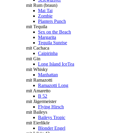
mit Rum (braun)
Mai Tai
Zombie
Planters Punch
mit Tequila
Sex on the Beach
Margarita
Tequila Sunrise
mit Cachaca
Caipirinha
mit Gin
Long Island IceTea
mit Whisky
Manhattan
mit Ramazotti
Ramazotti Long
mit Amaretto
B 52
mit Jägermeister
Flying Hirsch
mit Baileys
Baileys Tropic
mit Eierlikör
Blonder Engel