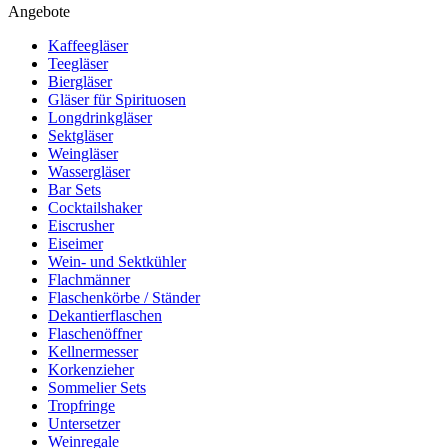
Angebote
Kaffeegläser
Teegläser
Biergläser
Gläser für Spirituosen
Longdrinkgläser
Sektgläser
Weingläser
Wassergläser
Bar Sets
Cocktailshaker
Eiscrusher
Eiseimer
Wein- und Sektkühler
Flachmänner
Flaschenkörbe / Ständer
Dekantierflaschen
Flaschenöffner
Kellnermesser
Korkenzieher
Sommelier Sets
Tropfringe
Untersetzer
Weinregale