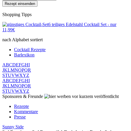
Shopping Tipps
6 teiliges Edelstahl Cocktail Set - nur
11,99€
nach Alphabet sortiert
Cocktail Rezepte
Barlexikon
A
B
C
D
E
F
G
H
I
J
K
L
M
N
O
P
Q
R
S
T
U
V
W
X
Y
Z
A
B
C
D
E
F
G
H
I
J
K
L
M
N
O
P
Q
R
S
T
U
V
W
X
Y
Z
Sponsoren & Freunde
vor kurzem veröffentlicht
Rezepte
Kommentare
Presse
Sunny Side