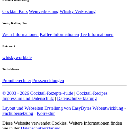
Kurse&Verkostung
Cocktail Kurs
Weinverkostung
Whisky Verkostung
Wein, Kaffee, Tee
Wein Informationen
Kaffee Informationen
Tee Informationen
Netzwerk
whiskyworld.de
Tools&News
Promillerechner
Pressemeldungen
© 2003 - 2026 Cocktail-Rezepte-4u.de
|
Cocktail-Recipes
|
Impressum und Datenschutz
|
Datenschutzerklärung
Layout und Webseiten Erstellung von EasyBytes Webentwicklung
-
Fachübersetzung
-
Korrektur
Diese Webseite verwendet Cookies. Weitere Informationen finden
Sie in der
Datenschutzerklärung
.