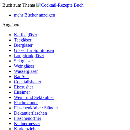
Buch zum Thema
mehr Bücher anzeigen
Angebote
Kaffeegläser
Teegläser
Biergläser
Gläser für Spirituosen
Longdrinkgläser
Sektgläser
Weingläser
Wassergläser
Bar Sets
Cocktailshaker
Eiscrusher
Eiseimer
Wein- und Sektkühler
Flachmänner
Flaschenkörbe / Ständer
Dekantierflaschen
Flaschenöffner
Kellnermesser
Korkenzieher