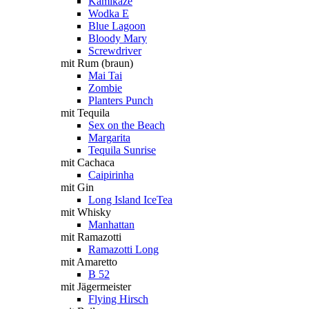
Kamikaze
Wodka E
Blue Lagoon
Bloody Mary
Screwdriver
mit Rum (braun)
Mai Tai
Zombie
Planters Punch
mit Tequila
Sex on the Beach
Margarita
Tequila Sunrise
mit Cachaca
Caipirinha
mit Gin
Long Island IceTea
mit Whisky
Manhattan
mit Ramazotti
Ramazotti Long
mit Amaretto
B 52
mit Jägermeister
Flying Hirsch