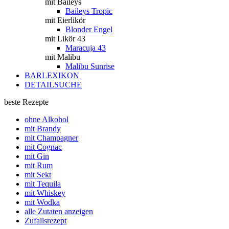
mit Baileys
Baileys Tropic
mit Eierlikör
Blonder Engel
mit Likör 43
Maracuja 43
mit Malibu
Malibu Sunrise
BARLEXIKON
DETAILSUCHE
beste Rezepte
ohne Alkohol
mit Brandy
mit Champagner
mit Cognac
mit Gin
mit Rum
mit Sekt
mit Tequila
mit Whiskey
mit Wodka
alle Zutaten anzeigen
Zufallsrezept