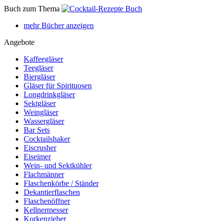
Buch zum Thema
mehr Bücher anzeigen
Angebote
Kaffeegläser
Teegläser
Biergläser
Gläser für Spirituosen
Longdrinkgläser
Sektgläser
Weingläser
Wassergläser
Bar Sets
Cocktailshaker
Eiscrusher
Eiseimer
Wein- und Sektkühler
Flachmänner
Flaschenkörbe / Ständer
Dekantierflaschen
Flaschenöffner
Kellnermesser
Korkenzieher