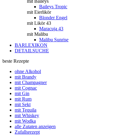
mit Baileys
Baileys Tropic
mit Eierlikör
Blonder Engel
mit Likör 43
Maracuja 43
mit Malibu
Malibu Sunrise
BARLEXIKON
DETAILSUCHE
beste Rezepte
ohne Alkohol
mit Brandy
mit Champagner
mit Cognac
mit Gin
mit Rum
mit Sekt
mit Tequila
mit Whiskey
mit Wodka
alle Zutaten anzeigen
Zufallsrezept