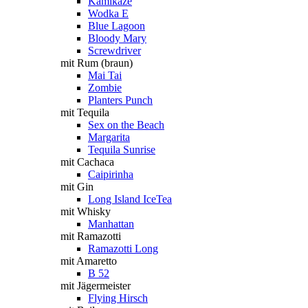
Kamikaze
Wodka E
Blue Lagoon
Bloody Mary
Screwdriver
mit Rum (braun)
Mai Tai
Zombie
Planters Punch
mit Tequila
Sex on the Beach
Margarita
Tequila Sunrise
mit Cachaca
Caipirinha
mit Gin
Long Island IceTea
mit Whisky
Manhattan
mit Ramazotti
Ramazotti Long
mit Amaretto
B 52
mit Jägermeister
Flying Hirsch