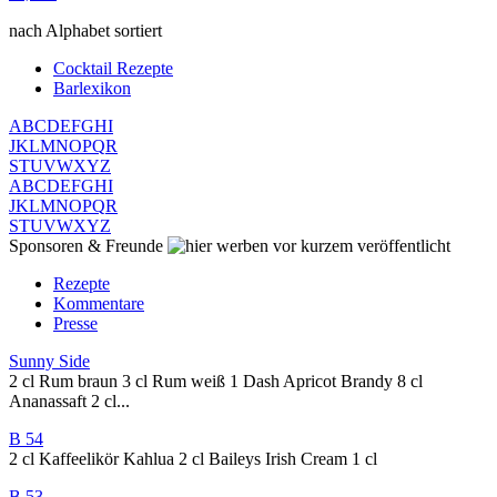
nach Alphabet sortiert
Cocktail Rezepte
Barlexikon
A
B
C
D
E
F
G
H
I
J
K
L
M
N
O
P
Q
R
S
T
U
V
W
X
Y
Z
A
B
C
D
E
F
G
H
I
J
K
L
M
N
O
P
Q
R
S
T
U
V
W
X
Y
Z
Sponsoren & Freunde
vor kurzem veröffentlicht
Rezepte
Kommentare
Presse
Sunny Side
2 cl Rum braun 3 cl Rum weiß 1 Dash Apricot Brandy 8 cl
Ananassaft 2 cl...
B 54
2 cl Kaffeelikör Kahlua 2 cl Baileys Irish Cream 1 cl
B 53