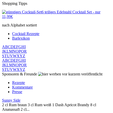
Shopping Tipps
6 teiliges Edelstahl Cocktail Set - nur
11,99€
nach Alphabet sortiert
Cocktail Rezepte
Barlexikon
A
B
C
D
E
F
G
H
I
J
K
L
M
N
O
P
Q
R
S
T
U
V
W
X
Y
Z
A
B
C
D
E
F
G
H
I
J
K
L
M
N
O
P
Q
R
S
T
U
V
W
X
Y
Z
Sponsoren & Freunde
vor kurzem veröffentlicht
Rezepte
Kommentare
Presse
Sunny Side
2 cl Rum braun 3 cl Rum weiß 1 Dash Apricot Brandy 8 cl
Ananassaft 2 cl...