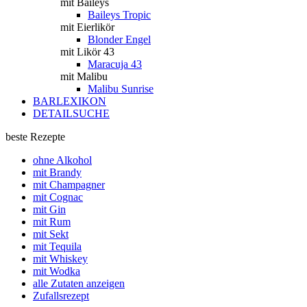
mit Baileys
Baileys Tropic
mit Eierlikör
Blonder Engel
mit Likör 43
Maracuja 43
mit Malibu
Malibu Sunrise
BARLEXIKON
DETAILSUCHE
beste Rezepte
ohne Alkohol
mit Brandy
mit Champagner
mit Cognac
mit Gin
mit Rum
mit Sekt
mit Tequila
mit Whiskey
mit Wodka
alle Zutaten anzeigen
Zufallsrezept