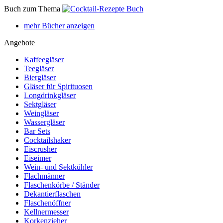
Buch zum Thema
mehr Bücher anzeigen
Angebote
Kaffeegläser
Teegläser
Biergläser
Gläser für Spirituosen
Longdrinkgläser
Sektgläser
Weingläser
Wassergläser
Bar Sets
Cocktailshaker
Eiscrusher
Eiseimer
Wein- und Sektkühler
Flachmänner
Flaschenkörbe / Ständer
Dekantierflaschen
Flaschenöffner
Kellnermesser
Korkenzieher