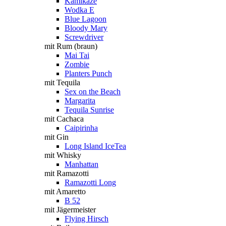
Kamikaze
Wodka E
Blue Lagoon
Bloody Mary
Screwdriver
mit Rum (braun)
Mai Tai
Zombie
Planters Punch
mit Tequila
Sex on the Beach
Margarita
Tequila Sunrise
mit Cachaca
Caipirinha
mit Gin
Long Island IceTea
mit Whisky
Manhattan
mit Ramazotti
Ramazotti Long
mit Amaretto
B 52
mit Jägermeister
Flying Hirsch