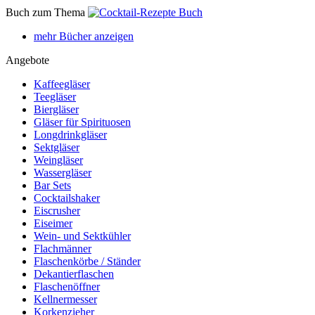
Buch zum Thema
mehr Bücher anzeigen
Angebote
Kaffeegläser
Teegläser
Biergläser
Gläser für Spirituosen
Longdrinkgläser
Sektgläser
Weingläser
Wassergläser
Bar Sets
Cocktailshaker
Eiscrusher
Eiseimer
Wein- und Sektkühler
Flachmänner
Flaschenkörbe / Ständer
Dekantierflaschen
Flaschenöffner
Kellnermesser
Korkenzieher