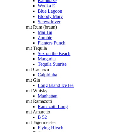
Kamikaze
Wodka E
Blue Lagoon
Bloody Mary
Screwdriver
mit Rum (braun)
Mai Tai
Zombie
Planters Punch
mit Tequila
Sex on the Beach
Margarita
Tequila Sunrise
mit Cachaca
Caipirinha
mit Gin
Long Island IceTea
mit Whisky
Manhattan
mit Ramazotti
Ramazotti Long
mit Amaretto
B 52
mit Jägermeister
Flying Hirsch