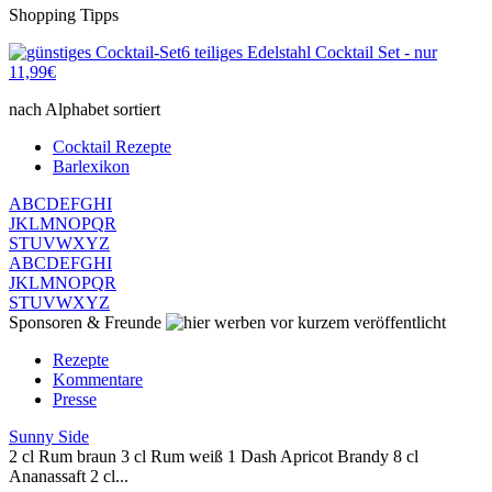
Shopping Tipps
6 teiliges Edelstahl Cocktail Set - nur
11,99€
nach Alphabet sortiert
Cocktail Rezepte
Barlexikon
A
B
C
D
E
F
G
H
I
J
K
L
M
N
O
P
Q
R
S
T
U
V
W
X
Y
Z
A
B
C
D
E
F
G
H
I
J
K
L
M
N
O
P
Q
R
S
T
U
V
W
X
Y
Z
Sponsoren & Freunde
vor kurzem veröffentlicht
Rezepte
Kommentare
Presse
Sunny Side
2 cl Rum braun 3 cl Rum weiß 1 Dash Apricot Brandy 8 cl
Ananassaft 2 cl...