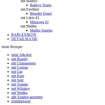
mit Baileys
Baileys Tropic
mit Eierlikör
Blonder Engel
mit Likör 43
Maracuja 43
mit Malibu
Malibu Sunrise
BARLEXIKON
DETAILSUCHE
beste Rezepte
ohne Alkohol
mit Brandy
mit Champagner
mit Cognac
mit Gin
mit Rum
mit Sekt
mit Tequila
mit Whiskey
mit Wodka
alle Zutaten anzeigen
Zufallsrezept