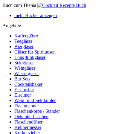
Buch zum Thema
mehr Bücher anzeigen
Angebote
Kaffeegläser
Teegläser
Biergläser
Gläser für Spirituosen
Longdrinkgläser
Sektgläser
Weingläser
Wassergläser
Bar Sets
Cocktailshaker
Eiscrusher
Eiseimer
Wein- und Sektkühler
Flachmänner
Flaschenkörbe / Ständer
Dekantierflaschen
Flaschenöffner
Kellnermesser
Korkenzieher