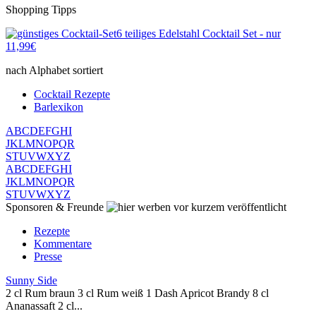
Shopping Tipps
6 teiliges Edelstahl Cocktail Set - nur
11,99€
nach Alphabet sortiert
Cocktail Rezepte
Barlexikon
A
B
C
D
E
F
G
H
I
J
K
L
M
N
O
P
Q
R
S
T
U
V
W
X
Y
Z
A
B
C
D
E
F
G
H
I
J
K
L
M
N
O
P
Q
R
S
T
U
V
W
X
Y
Z
Sponsoren & Freunde
vor kurzem veröffentlicht
Rezepte
Kommentare
Presse
Sunny Side
2 cl Rum braun 3 cl Rum weiß 1 Dash Apricot Brandy 8 cl
Ananassaft 2 cl...