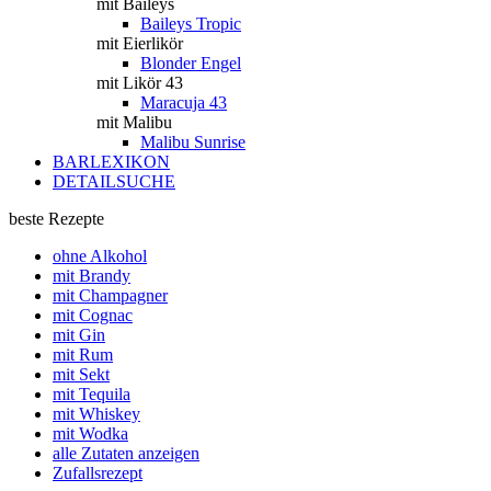
mit Baileys
Baileys Tropic
mit Eierlikör
Blonder Engel
mit Likör 43
Maracuja 43
mit Malibu
Malibu Sunrise
BARLEXIKON
DETAILSUCHE
beste Rezepte
ohne Alkohol
mit Brandy
mit Champagner
mit Cognac
mit Gin
mit Rum
mit Sekt
mit Tequila
mit Whiskey
mit Wodka
alle Zutaten anzeigen
Zufallsrezept