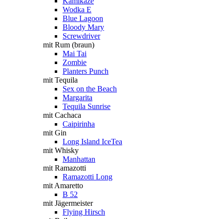
Kamikaze
Wodka E
Blue Lagoon
Bloody Mary
Screwdriver
mit Rum (braun)
Mai Tai
Zombie
Planters Punch
mit Tequila
Sex on the Beach
Margarita
Tequila Sunrise
mit Cachaca
Caipirinha
mit Gin
Long Island IceTea
mit Whisky
Manhattan
mit Ramazotti
Ramazotti Long
mit Amaretto
B 52
mit Jägermeister
Flying Hirsch