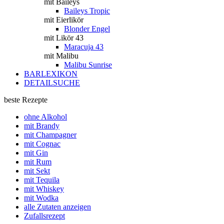
mit Baileys
Baileys Tropic
mit Eierlikör
Blonder Engel
mit Likör 43
Maracuja 43
mit Malibu
Malibu Sunrise
BARLEXIKON
DETAILSUCHE
beste Rezepte
ohne Alkohol
mit Brandy
mit Champagner
mit Cognac
mit Gin
mit Rum
mit Sekt
mit Tequila
mit Whiskey
mit Wodka
alle Zutaten anzeigen
Zufallsrezept