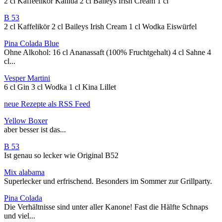
2 cl Kaffeelikör Kahlua 2 cl Baileys Irish Cream 1 cl
B 53
2 cl Kaffelikör 2 cl Baileys Irish Cream 1 cl Wodka Eiswürfel
Pina Colada Blue
Ohne Alkohol: 16 cl Ananassaft (100% Fruchtgehalt) 4 cl Sahne 4
cl...
Vesper Martini
6 cl Gin 3 cl Wodka 1 cl Kina Lillet
neue Rezepte als RSS Feed
Yellow Boxer
aber besser ist das...
B 53
Ist genau so lecker wie Original B52
Mix alabama
Superlecker und erfrischend. Besonders im Sommer zur Grillparty.
Pina Colada
Die Verhältnisse sind unter aller Kanone! Fast die Hälfte Schnaps
und viel...