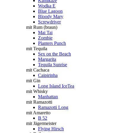
Kamikaze
Wodka E
Blue Lagoon
Bloody Mary
Screwdriver
mit Rum (braun)
Mai Tai
Zombie
Planters Punch
mit Tequila
Sex on the Beach
Margarita
Tequila Sunrise
mit Cachaca
Caipirinha
mit Gin
Long Island IceTea
mit Whisky
Manhattan
mit Ramazotti
Ramazotti Long
mit Amaretto
B 52
mit Jägermeister
Flying Hirsch