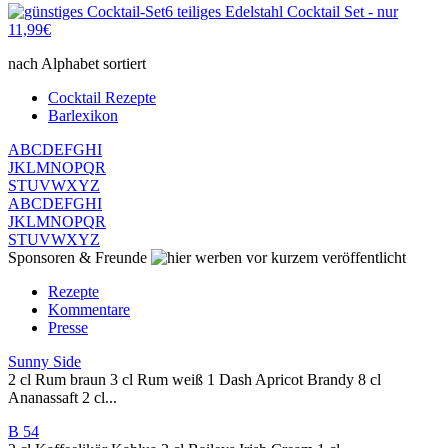
6 teiliges Edelstahl Cocktail Set - nur
11,99€
nach Alphabet sortiert
Cocktail Rezepte
Barlexikon
A
B
C
D
E
F
G
H
I
J
K
L
M
N
O
P
Q
R
S
T
U
V
W
X
Y
Z
A
B
C
D
E
F
G
H
I
J
K
L
M
N
O
P
Q
R
S
T
U
V
W
X
Y
Z
Sponsoren & Freunde
vor kurzem veröffentlicht
Rezepte
Kommentare
Presse
Sunny Side
2 cl Rum braun 3 cl Rum weiß 1 Dash Apricot Brandy 8 cl
Ananassaft 2 cl...
B 54