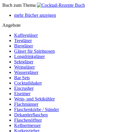
Buch zum Thema
mehr Bücher anzeigen
Angebote
Kaffeegläser
Teegläser
Biergläser
Gläser für Spirituosen
Longdrinkgläser
Sektgläser
Weingläser
Wassergläser
Bar Sets
Cocktailshaker
Eiscrusher
Eiseimer
Wein- und Sektkühler
Flachmänner
Flaschenkörbe / Ständer
Dekantierflaschen
Flaschenöffner
Kellnermesser
Korkenzieher