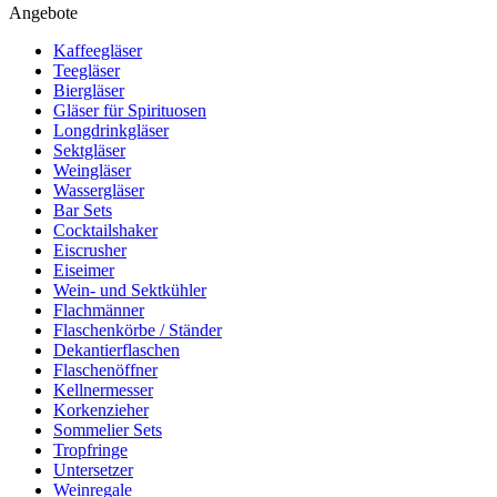
Angebote
Kaffeegläser
Teegläser
Biergläser
Gläser für Spirituosen
Longdrinkgläser
Sektgläser
Weingläser
Wassergläser
Bar Sets
Cocktailshaker
Eiscrusher
Eiseimer
Wein- und Sektkühler
Flachmänner
Flaschenkörbe / Ständer
Dekantierflaschen
Flaschenöffner
Kellnermesser
Korkenzieher
Sommelier Sets
Tropfringe
Untersetzer
Weinregale