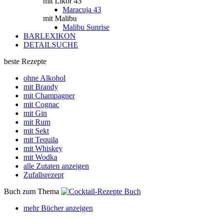
mit Likör 43
Maracuja 43
mit Malibu
Malibu Sunrise
BARLEXIKON
DETAILSUCHE
beste Rezepte
ohne Alkohol
mit Brandy
mit Champagner
mit Cognac
mit Gin
mit Rum
mit Sekt
mit Tequila
mit Whiskey
mit Wodka
alle Zutaten anzeigen
Zufallsrezept
Buch zum Thema
mehr Bücher anzeigen