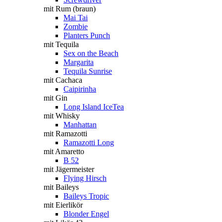
mit Rum (braun)
Mai Tai
Zombie
Planters Punch
mit Tequila
Sex on the Beach
Margarita
Tequila Sunrise
mit Cachaca
Caipirinha
mit Gin
Long Island IceTea
mit Whisky
Manhattan
mit Ramazotti
Ramazotti Long
mit Amaretto
B 52
mit Jägermeister
Flying Hirsch
mit Baileys
Baileys Tropic
mit Eierlikör
Blonder Engel