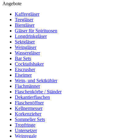
Angebote
Kaffeegläser
Teegläser
Biergläser
Gläser für Spirituosen
Longdrinkgläser
Sektgläser
Weingläser
Wassergläser
Bar Sets
Cocktailshaker
Eiscrusher
Eiseimer
Wein- und Sektkühler
Flachmänner
Flaschenkörbe / Ständer
Dekantierflaschen
Flaschenöffner
Kellnermesser
Korkenzieher
Sommelier Sets
Tropfringe
Untersetzer
Weinregale