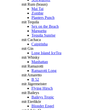
mit Rum (braun)
Mai Tai
Zombie
Planters Punch
mit Tequila
Sex on the Beach
Margarita
Tequila Sunrise
mit Cachaca
Caipirinha
mit Gin
Long Island IceTea
mit Whisky
Manhattan
mit Ramazotti
Ramazotti Long
mit Amaretto
B 52
mit Jägermeister
Flying Hirsch
mit Baileys
Baileys Tropic
mit Eierlikör
Blonder Engel