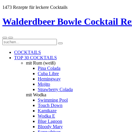
1473 Rezepte für leckere Cocktails
Walderdbeer Bowle Cocktail Re
COCKTAILS
TOP 30 COCKTAILS
mit Rum (weiß)
Pina Colada
Cuba Libre
Hemingway
Mojito
Strawberry Colada
mit Wodka
Swimming Pool
Touch Down
Kamikaze
Wodka E
Blue Lagoon
Bloody Mary
Screwdriver