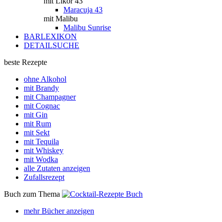
mit Likör 43
Maracuja 43
mit Malibu
Malibu Sunrise
BARLEXIKON
DETAILSUCHE
beste Rezepte
ohne Alkohol
mit Brandy
mit Champagner
mit Cognac
mit Gin
mit Rum
mit Sekt
mit Tequila
mit Whiskey
mit Wodka
alle Zutaten anzeigen
Zufallsrezept
Buch zum Thema
mehr Bücher anzeigen