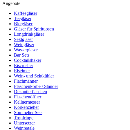
Angebote
Kaffeegläser
Teegläser
Biergläser
Gläser für Spirituosen
Longdrinkgläser
Sektgläser
Weingläser
Wassergläser
Bar Sets
Cocktailshaker
Eiscrusher
Eiseimer
Wein- und Sektkühler
Flachmänner
Flaschenkörbe / Ständer
Dekantierflaschen
Flaschenöffner
Kellnermesser
Korkenzieher
Sommelier Sets
Tropfringe
Untersetzer
Weinregale