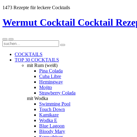
1473 Rezepte für leckere Cocktails
Wermut Cocktail Cocktail Reze
COCKTAILS
TOP 30 COCKTAILS
mit Rum (weiß)
Pina Colada
Cuba Libre
Hemingway
Mojito
Strawberry Colada
mit Wodka
Swimming Pool
Touch Down
Kamikaze
Wodka E
Blue Lagoon
Bloody Mary
Screwdriver