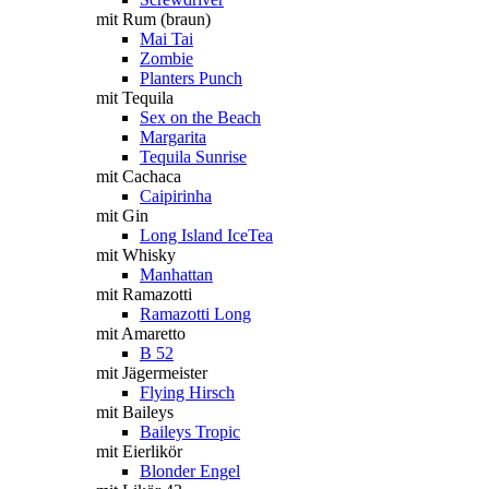
mit Rum (braun)
Mai Tai
Zombie
Planters Punch
mit Tequila
Sex on the Beach
Margarita
Tequila Sunrise
mit Cachaca
Caipirinha
mit Gin
Long Island IceTea
mit Whisky
Manhattan
mit Ramazotti
Ramazotti Long
mit Amaretto
B 52
mit Jägermeister
Flying Hirsch
mit Baileys
Baileys Tropic
mit Eierlikör
Blonder Engel