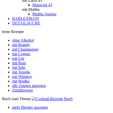
mit Likör 43
Maracuja 43
mit Malibu
Malibu Sunrise
BARLEXIKON
DETAILSUCHE
beste Rezepte
ohne Alkohol
mit Brandy
mit Champagner
mit Cognac
mit Gin
mit Rum
mit Sekt
mit Tequila
mit Whiskey
mit Wodka
alle Zutaten anzeigen
Zufallsrezept
Buch zum Thema
mehr Bücher anzeigen