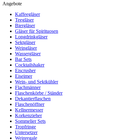
Angebote
Kaffeegläser
Teegläser
Biergläser
Gläser für Spirituosen
Longdrinkgläser
Sektgläser
Weingläser
Wassergläser
Bar Sets
Cocktailshaker
Eiscrusher
Eiseimer
Wein- und Sektkühler
Flachmänner
Flaschenkörbe / Ständer
Dekantierflaschen
Flaschenöffner
Kellnermesser
Korkenzieher
Sommelier Sets
Tropfringe
Untersetzer
Weinregale