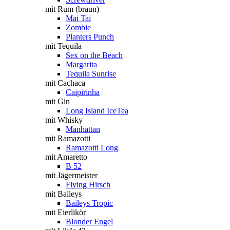
mit Rum (braun)
Mai Tai
Zombie
Planters Punch
mit Tequila
Sex on the Beach
Margarita
Tequila Sunrise
mit Cachaca
Caipirinha
mit Gin
Long Island IceTea
mit Whisky
Manhattan
mit Ramazotti
Ramazotti Long
mit Amaretto
B 52
mit Jägermeister
Flying Hirsch
mit Baileys
Baileys Tropic
mit Eierlikör
Blonder Engel