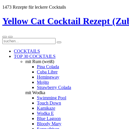
1473 Rezepte für leckere Cocktails
Yellow Cat Cocktail Rezept (Zu
COCKTAILS
TOP 30 COCKTAILS
mit Rum (weiß)
Pina Colada
Cuba Libre
Hemingway
Mojito
Strawberry Colada
mit Wodka
Swimming Pool
Touch Down
Kamikaze
Wodka E
Blue Lagoon
Bloody Mary
Screwdriver