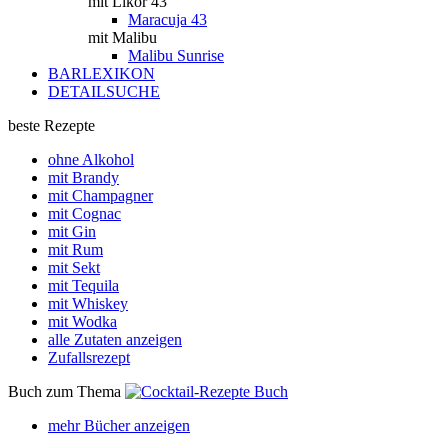
mit Likör 43
Maracuja 43
mit Malibu
Malibu Sunrise
BARLEXIKON
DETAILSUCHE
beste Rezepte
ohne Alkohol
mit Brandy
mit Champagner
mit Cognac
mit Gin
mit Rum
mit Sekt
mit Tequila
mit Whiskey
mit Wodka
alle Zutaten anzeigen
Zufallsrezept
Buch zum Thema
mehr Bücher anzeigen