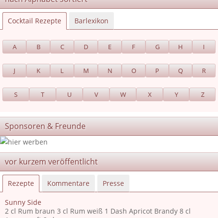
Cocktail Rezepte
Barlexikon
A
B
C
D
E
F
G
H
I
J
K
L
M
N
O
P
Q
R
S
T
U
V
W
X
Y
Z
Sponsoren & Freunde
vor kurzem veröffentlicht
Rezepte
Kommentare
Presse
Sunny Side
2 cl Rum braun 3 cl Rum weiß 1 Dash Apricot Brandy 8 cl