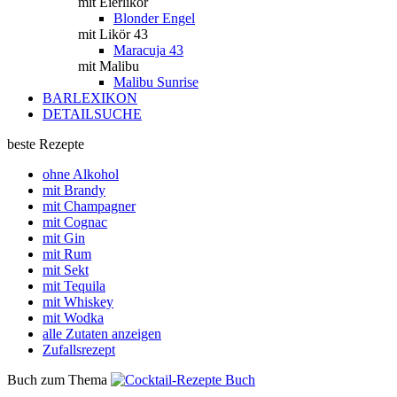
mit Eierlikör
Blonder Engel
mit Likör 43
Maracuja 43
mit Malibu
Malibu Sunrise
BARLEXIKON
DETAILSUCHE
beste Rezepte
ohne Alkohol
mit Brandy
mit Champagner
mit Cognac
mit Gin
mit Rum
mit Sekt
mit Tequila
mit Whiskey
mit Wodka
alle Zutaten anzeigen
Zufallsrezept
Buch zum Thema