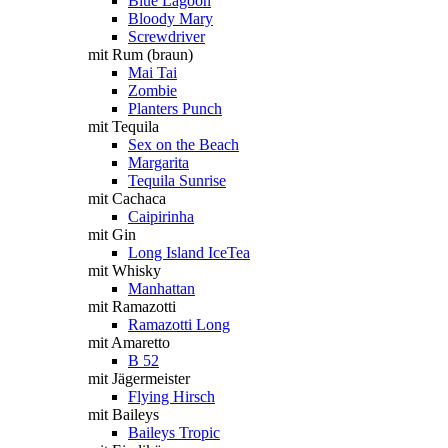
Blue Lagoon
Bloody Mary
Screwdriver
mit Rum (braun)
Mai Tai
Zombie
Planters Punch
mit Tequila
Sex on the Beach
Margarita
Tequila Sunrise
mit Cachaca
Caipirinha
mit Gin
Long Island IceTea
mit Whisky
Manhattan
mit Ramazotti
Ramazotti Long
mit Amaretto
B 52
mit Jägermeister
Flying Hirsch
mit Baileys
Baileys Tropic