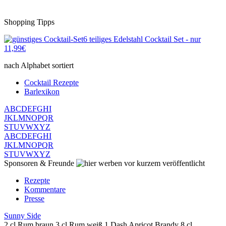
Shopping Tipps
6 teiliges Edelstahl Cocktail Set - nur
11,99€
nach Alphabet sortiert
Cocktail Rezepte
Barlexikon
A
B
C
D
E
F
G
H
I
J
K
L
M
N
O
P
Q
R
S
T
U
V
W
X
Y
Z
A
B
C
D
E
F
G
H
I
J
K
L
M
N
O
P
Q
R
S
T
U
V
W
X
Y
Z
Sponsoren & Freunde
vor kurzem veröffentlicht
Rezepte
Kommentare
Presse
Sunny Side
2 cl Rum braun 3 cl Rum weiß 1 Dash Apricot Brandy 8 cl