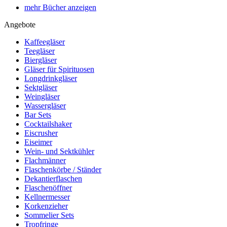
mehr Bücher anzeigen
Angebote
Kaffeegläser
Teegläser
Biergläser
Gläser für Spirituosen
Longdrinkgläser
Sektgläser
Weingläser
Wassergläser
Bar Sets
Cocktailshaker
Eiscrusher
Eiseimer
Wein- und Sektkühler
Flachmänner
Flaschenkörbe / Ständer
Dekantierflaschen
Flaschenöffner
Kellnermesser
Korkenzieher
Sommelier Sets
Tropfringe